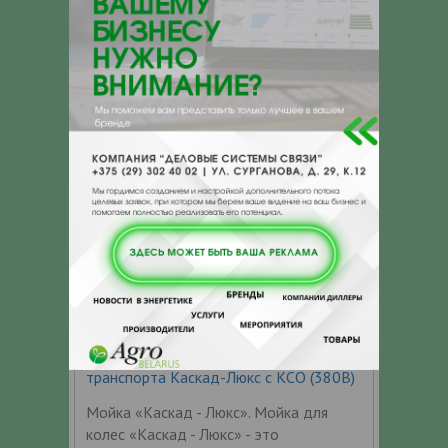
небольших строительных площадках
либо других промышленных объектах с
невысокой степенью загрязненности.
Эта мойка для колес, оснащена одним
пистолетом, что
Пункт мойки колес грузового
транспорта Каскад-Люкс с КСО (380В)
Мойка «Каскад - Люкс». Мойка для
колес «Каскад - Люкс» - это