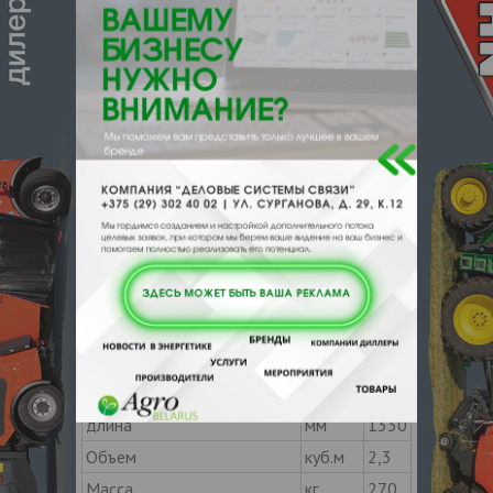
Защита сухого хода
+
Контроль уровня воды
+
Система Total Stop
+
Тепловая защита
+
двигателя
Устройство эмпирической
+
защиты
Номинальная
кВт
6,3
потребляемая мощность
Габаритные размеры поста
Ед.изм.
мойки
ширина
мм
1290
высота
мм
1330
длина
мм
1330
Объем
куб.м
2,3
Масса
кг
270