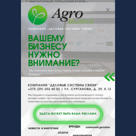
Самоходный опрыскиватель-
распределитель «Туман-4» -
самоходный опрыскиватель-
распределитель с высоким клиренсом,
захватом до 30 метров и новыми
технологиями внесения удобрений
Снижение себестоимости обработки
гектара; Точность и равномерность
5
БЛЮМИНГ ООО
Цена по запросу
+ 375
Показать т
елефоны
ЗАКАЗАТЬ
Опрыскиватель самоходный ROSA на
колесах сверхнизкого давления