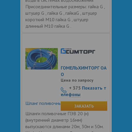
Присоединительные размеры: гайка G ,
штуцер G , гайка G , гайкаG , штуцер
короткий М10 гайка G , штуцер
длинный М10 гайка G .
ГОМЕЛЬХИМТОРГ ОА
О
Цена по запросу
+ 375
Показать т
елефоны
Шланг поливочный 16 мм.
ЗАКАЗАТЬ
Шланги поливочные ПЭВ 20 (н)
(внутренний диаметр 16мм)
выпускаются длинами 20м, 30м и 50м.