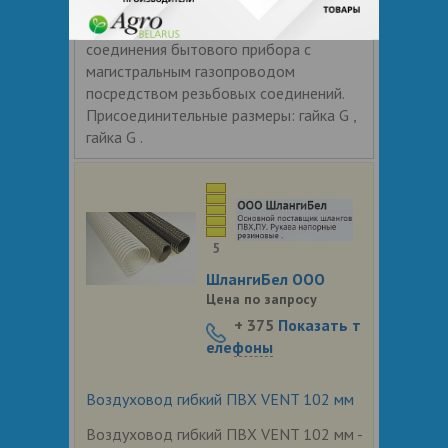
собой гибкий патрубок ярко желтого
цвета, предназначенный для
соединения бытового прибора с
магистральным газопроводом
посредством резьбовых соединений.
Присоединительные размеры: гайка G ,
гайка G .
5
ШлангиБел ООО
Цена по запросу
+ 375
Показать т
елефоны
Воздуховод гибкий ПВХ VENT 102 мм
Воздуховод гибкий ПВХ VENT 102 мм -