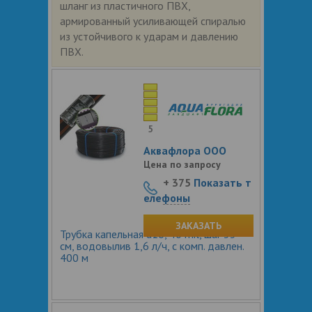
шланг из пластичного ПВХ,
армированный усиливающей спиралью
из устойчивого к ударам и давлению
ПВХ.
5
Аквафлора ООО
Цена по запросу
+ 375
Показать т
елефоны
ЗАКАЗАТЬ
Трубка капельная d16, 40 mil, шаг 33
см, водовылив 1,6 л/ч, с комп. давлен.
400 м