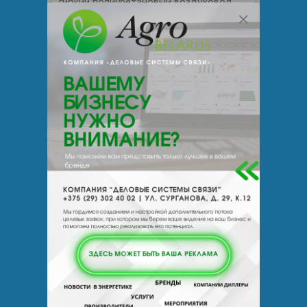
гибкий полиуретановый воздуховод,
напорно-всасывающий, предназначен
для использования в составе вытяжных
и пылеудаляющих систем, при
транспортировке газообразных сред, а
также древесной пыли, стружки,
опилок, аспирация
Тифлос ОО БелТИЗ У
нитарное предприят
ие
Цена по запросу
+ 375
Показать т
елефоны
Шланг газовый
ЗАКАЗАТЬ
Шланг для газовой плиты представляет