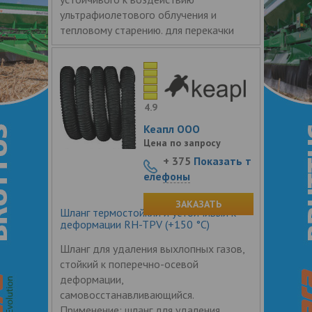
ультрафиолетового облучения и
тепловому старению. для перекачки
4.9
Кеапл ООО
Цена по запросу
+ 375
Показать т
елефоны
ЗАКАЗАТЬ
Шланг термостойкий и устойчивый к
деформации RH-TPV (+150 °С)
Шланг для удаления выхлопных газов,
стойкий к поперечно-осевой
деформации,
самовосстанавливающийся.
Применение: шланг для удаления