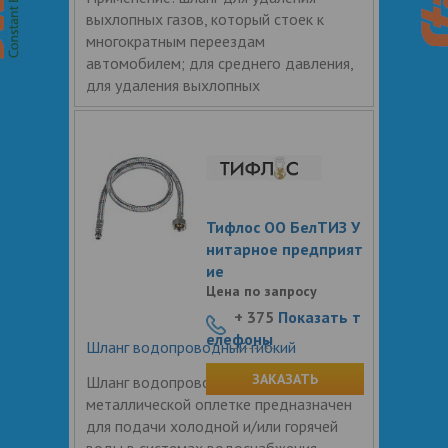
выхлопных газов, который стоек к
многократным переездам
автомобилем; для среднего давления,
для удаления выхлопных
Тифлос ОО БелТИЗ У
нитарное предприят
ие
Цена по запросу
+ 375
Показать т
елефоны
Шланг водопроводный гибкий
ЗАКАЗАТЬ
Шланг водопроводный в
металлической оплетке предназначен
для подачи холодной и/или горячей
воды в системах водоснабжения