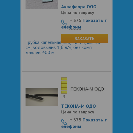
Аквафлора ООО
Цена по запросу
+ 375
Показать т
елефоны
ЗАКАЗАТЬ
Трубка капельная d16, 40 mil, шаг 33
см, водовылив 1,6 л/ч, без комп.
давлен. 400 м
5
ТЕКОНА-М ОДО
Цена по запросу
+ 375
Показать т
елефоны