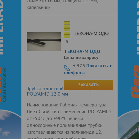
Диаметр 16 мм, толщина 1,1 мм,
капельницы
5
ТЕКОНА-М ОДО
Цена по запросу
+ 375
Показать т
елефоны
ЗАКАЗАТЬ
Трубка однослойная полиамидная
POLYAMID 12,0 мм
Наименование Рабочая температура
Цвет Свойства Применение POLYAMID
от -50°C до +90°C черный
однослойные полиамидные трубки
изготавливаются из полиамида 12,
устойчивого к воздействию