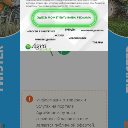
Информация о товарах и
услугах на портале
AgroBelarus.by носит
справочный характер и не
является публичной офертой.