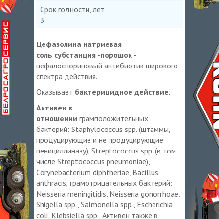
Срок годности, лет
3
Цефазолина натриевая
соль субстанция -порошок
-
цефалоспориновый антибиотик широкого
спектра действия.
Оказывает
бактерицидное действие
.
Активен в
отношении
грамположительных
бактерий: Staphylococcus spp. (штаммы,
продуцирующие и не продуцирующие
пенициллиназу), Streptococcus spp. (в том
числе Streptococcus pneumoniaе),
Corynebacterium diphtheriae, Bacillus
anthracis; грамотрицательных бактерий:
Neissеria meningitidis, Neisseria gonorrhoae,
Shigella spp., Salmonella spp., Escherichia
coli, Klebsiella spp.. Активен также в