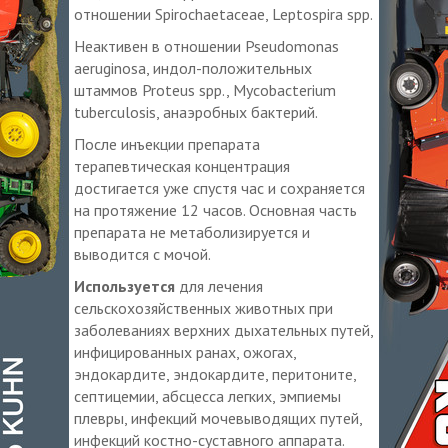
отношении Spirochaetаceae, Leptospira spp.
Неактивен в отношении Pseudomonas
aeruginosa, индол-положительных
штаммов Proteus spp., Mycobacterium
tuberculosis, анаэробных бактерий.
После инъекции препарата
терапевтическая концентрация
достигается уже спустя час и сохраняется
на протяжение 12 часов. Основная часть
препарата не метаболизируется и
выводится с мочой.
Используется
для лечения
сельскохозяйственных животных при
заболеваниях верхних дыхательных путей,
инфицированных ранах, ожогах,
эндокардите, эндокардите, перитоните,
септицемии, абсцесса легких, эмпиемы
плевры, инфекций мочевыводящих путей,
инфекций костно-суставного аппарата.