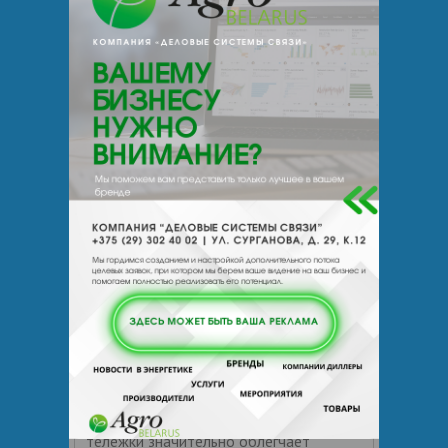
Тележка уборочная
многофункциональная Того
Эргономичная
С помощью этой тележки можно
собрать мусор или грязное белье,
вымыть и продезинфицировать полы,
стены, мебель, двери, оборудование,
вымыть окна, зеркала, другие
стеклянные поверхности.
Использование многофункциональной
тележки значительно облегчает