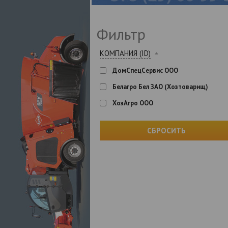
Фильтр
КОМПАНИЯ (ID)
ДомСпецСервис ООО
Белагро Бел ЗАО (Хозтоварищ)
ХозАгро ООО
СБРОСИТЬ