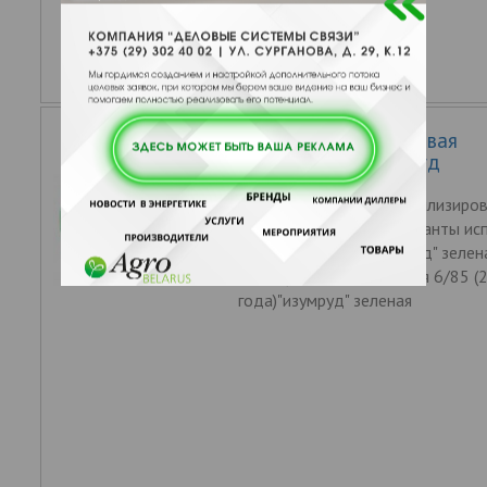
Пленка полиэтиленовая
многолетняя Изумруд
Многолетняя светостабилизиро
прозрачная пленка. Варианты ис
6/150 (2-3 года) "изумруд" зелен
3 года) "изумруд" зеленая 6/85 (
года)"изумруд" зеленая