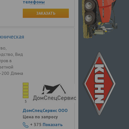
телефоны
ЗАКАЗАТЬ
хническая
во,
одство, Вид
тров в
Цветной
0-200 Длина
5
ДомСпецСервис ООО
Цена по запросу
+ 375
Показать