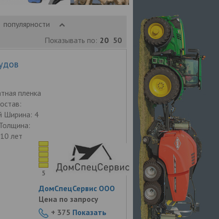
популярности
Показывать по:
20
50
удов
тная пленка
Состав:
й Ширина: 4
 Толщина:
 10 лет
5
ДомСпецСервис ООО
Цена по запросу
+ 375
Показать