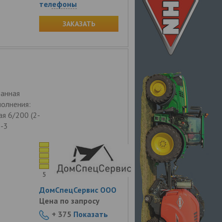
телефоны
ЗАКАЗАТЬ
ванная
полнения:
ая 6/200 (2-
2-3
5
ДомСпецСервис ООО
Цена по запросу
+ 375
Показать