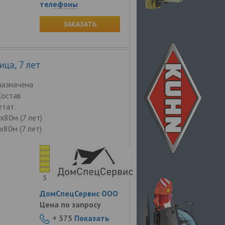
телефоны
ЗАКАЗАТЬ
ца, 7 лет
назначена
Состав
тат.
х80м (7 лет)
х80м (7 лет)
5
ДомСпецСервис ООО
Цена по запросу
+ 375
Показать