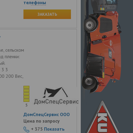
телефоны
ЗАКАЗАТЬ
"
е, сельском
д пленки:
ый.
 3 3
00 200 Вес,
5
ДомСпецСервис ООО
Цена по запросу
+ 375
Показать