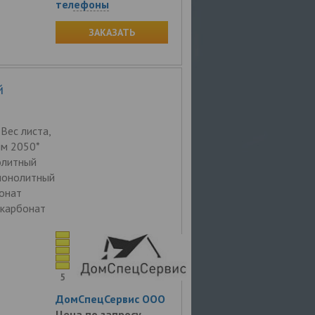
телефоны
ЗАКАЗАТЬ
й
Вес листа,
мм 2050*
олитный
монолитный
онат
икарбонат
5
ДомСпецСервис ООО
Цена по запросу