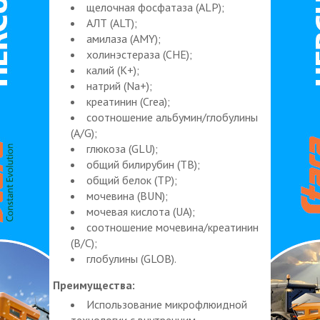
щелочная фосфатаза (ALP);
АЛТ (ALT);
амилаза (AMY);
холинэстераза (CHE);
калий (K+);
натрий (Na+);
креатинин (Crea);
соотношение альбумин/глобулины
(A/G);
глюкоза (GLU);
общий билирубин (TB);
общий белок (TP);
мочевина (BUN);
мочевая кислота (UA);
соотношение мочевина/креатинин
(B/C);
глобулины (GLOB).
Преимущества:
Использование микрофлюидной
технологии с внутренним