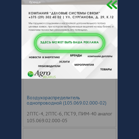
2ПТС-4 устанавливается на прицеп с 2-
мя тормозными осями прицеп МАЗ
Воздухораспределитель
однопроводной (105.069.02.000-02)
2ПТС-4, 2ПТС-6, ПСТ9, ПИМ-40 аналог
105.069.02.000-05