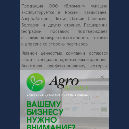
Продукция ООО «Блюминг» успешно
эксплуатируется в России, Казахстане,
Азербайджане, Литве, Латвии, Словакии,
Болгарии и других странах. Расширение
географии поставок подтверждает
высокую конкурентоспособность техники
и доверие со стороны партнеров.
Главной ценностью компании остаются
люди — специалисты, инженеры и рабочие,
благодаря профессионализму которых
создается современная техника,
отвечающая требованиям времени.
Именно поэтому девиз предприятия —
«Качественная техника для Вас» —
отражает не только философию
производства, но и отношение к каждому
клиенту.
На выставке «Белагро-2026» посетители
могут ознакомиться с продукцией