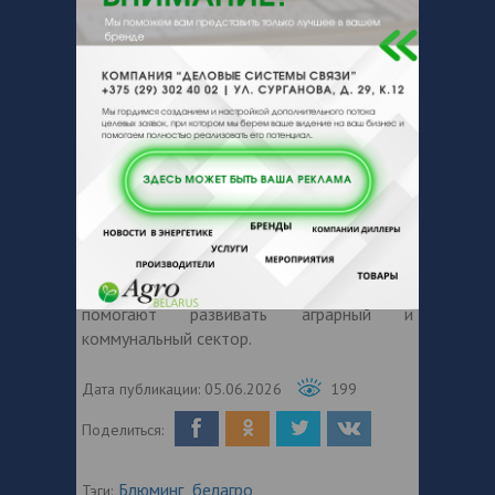
компании, получить консультации
специалистов и обсудить перспективы
сотрудничества. Представители ООО
«Блюминг» готовы предложить решения,
ориентированные на повышение
эффективности работы предприятий
различных отраслей.
Выставка работает с 3 по 6 июня. Не
упустите возможность познакомиться с
разработками отечественного
производителя и узнать больше о
современных технологиях, которые
помогают развивать аграрный и
коммунальный сектор.
Дата публикации:
05.06.2026
199
Поделиться:
Блюминг
белагро
Тэги:
,