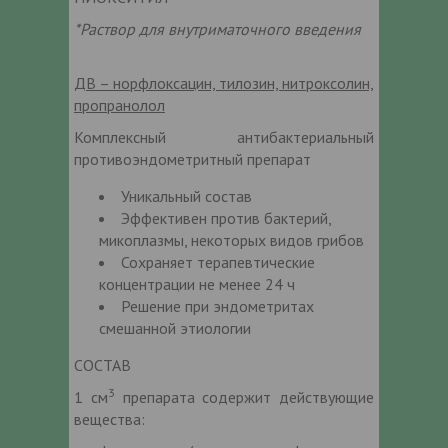
*Раствор для внутриматочного введения
ДВ – норфлоксацин, тилозин, нитроксолин,
пропранолол
Комплексный антибактериальный
противоэндометритный препарат
Уникальный состав
Эффективен против бактерий,
микоплазмы, некоторых видов грибов
Сохраняет терапевтические
концентрации не менее 24 ч
Решение при эндометритах
смешанной этиологии
СОСТАВ
3
1 см
препарата содержит действующие
вещества: