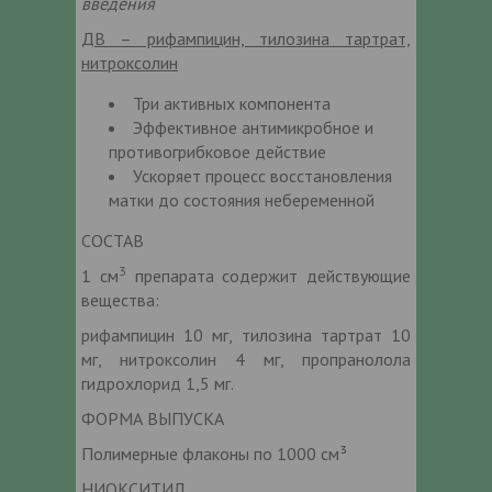
введения
ДВ – рифампицин, тилозина тартрат,
нитроксолин
Три активных компонента
Эффективное антимикробное и
противогрибковое действие
Ускоряет процесс восстановления
матки до состояния небеременной
СОСТАВ
3
1 см
препарата содержит действующие
вещества:
рифампицин 10 мг, тилозина тартрат 10
мг, нитроксолин 4 мг, пропранолола
гидрохлорид 1,5 мг.
ФОРМА ВЫПУСКА
Полимерные флаконы по 1000 см³
НИОКСИТИЛ