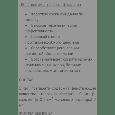
ДВ – тилозина тартрат, β-каротин
Короткие сроки ожидания по
молоку
Высокая терапевтическая
эффективность
Широкий спектр
противомикробного действия
Способствует регенерации
слизистой оболочки матки
Восстанавливает сократительную
функцию матки коров, больных
послеродовым эндометритом
СОСТАВ
3
1 см
препарата содержит действующие
вещества: тилозина тартрат 10 мг, β-
3
каротин (в 0,1 см
масляного раствора) 2
мг
ФОРМА ВЫПУСКА