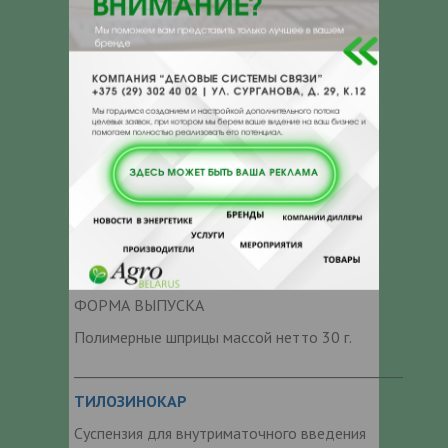
менее 24 ч.
Курс лечения – одно введение
Удобная фасовка – шприцы для
внутриматочного введения по 30 г
(укомплектовано перчаткой и
пипеткой)
СОСТАВ
1 г препарата содержит действующие
вещества:
цефоперазон (в виде натриевой соли) 33
мг, сульбактам 33 мг, β-каротин 0,6 мг.
ФОРМА ВЫПУСКА
Полимерные шприцы массой нетто 30 г.
_______________________________________________
ТИЛОЗИНОКАР
Суспензия для внутриматочного введения