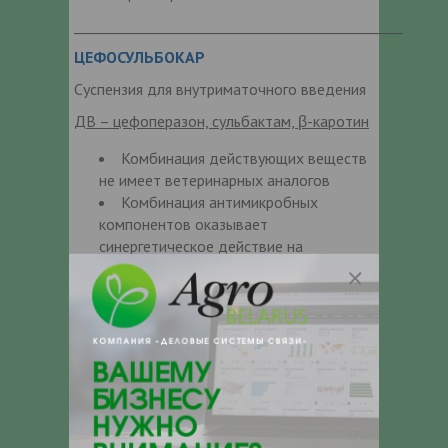
_______________________________________________
ЦЕФОСУЛЬБОКАР
Суспензия для внутриматочного введения
ДВ – цефоперазон, сульбактам, β-каротин
Комбинация действующих веществ
не имеет ветеринарных аналогов
Комбинация антимикробных
компонентов оказывает
синергетическое действие на
патогенную микрофлору, участвующую
в возникновении эндометрита,
метрита и мастита
Бета-каротин восстанавливает
поврежденный эпителий,
активизирует восстановление
сокращения миометрия.
Терапевтическая концентрация
действующих веществ сохраняется не