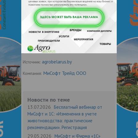
Дата публикации:
30.06.2026
570
Поделиться:
Мисофт Трейд
Тэги:
agrobelarus.by
Источник:
МиСофт Трейд ООО
Компания:
Новости по теме
13.07.2026
Бесплатный вебинар от
МиСофт и 1С: «Изменения в учете
животноводства: практические
рекомендации». Регистрация
29.05.2026
МиСофт и Фирма «1С»