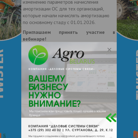
изменению параметров начисления
амортизации ОС для тех организаций,
которые начали начислять амортизацию
по основному стаду с 01.01.2026.
Приглашаем принять участие в
вебинаре!
Участие в вебинаре бесплатное. Вебинар
состоится 16 июля 2026 года в 11:00 по
времени Минска, продолжительность —
около 1 часа.
Для участия нужно заранее
зарегистрироваться по адресу
info@misoft.by
или по телефону +375 17
348-56-56.
Запись вебинара будет опубликована на
сайте фирмы "1С" в разделе
информационных материалов решения
"1С:Бухгалтерия сельскохозяйственного
предприятия для Беларуси"
.