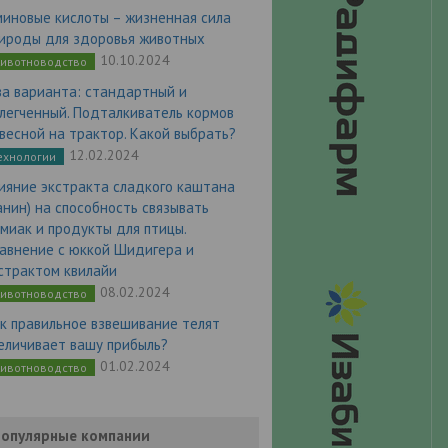
миновые кислоты – жизненная сила
ироды для здоровья животных
10.10.2024
ивотноводство
а варианта: стандартный и
легченный. Подталкиватель кормов
весной на трактор. Какой выбрать?
12.02.2024
ехнологии
ияние экстракта сладкого каштана
анин) на способность связывать
миак и продукты для птицы.
авнение с юккой Шидигера и
страктом квилайи
08.02.2024
ивотноводство
к правильное взвешивание телят
еличивает вашу прибыль?
01.02.2024
ивотноводство
опулярные компании