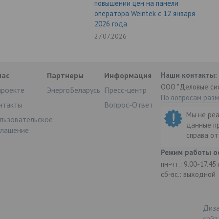
повышении цен на панели
оператора Weintek с 12 января
2026 года
27.07.2026
нас
Партнеры
Информация
Наши контакты:
ООО "Деловые си
проекте
ЭнергоБеларусь
Пресс-центр
По вопросам раз
нтакты
Вопрос-Ответ
Мы не ре
льзовательское
данные п
глашение
справа о
Режим работы о
пн-чт.: 9.00-17.45
сб-вс.: выходной
Диза
сайт