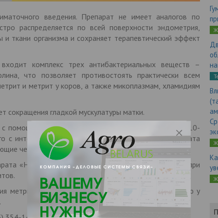
Гу
маточного введения. Препарат не имеет аналогов по
пр
стро распределяется по всей поверхности эндометрия,
Ж
ны и ткани организма и сохраняет терапевтический эффект
Дв
об
входит комплекс трех антибактериальных веществ –
на
олина, что позволяет противостоять практически всем
Т
трит и метрит у коров, а также микоплазмам, хламидиям
Вл
(т
ам
т сокращения гладкой мускулатуры матки.
Ср
с помощью шприца и пипетки для осеменения в дозе 10-
эк
го с интервалом 48-72 часа (второе введение препарата
Ж
ющие через 72 часа до выздоровления).
Ка
рата «Ниокситил» показали высокую эффективность при
ув
тов.
Ж
ия метритов и эндометритов у коров можно напрямую у
.
П
) 354-14-00, (0212) 617-450.