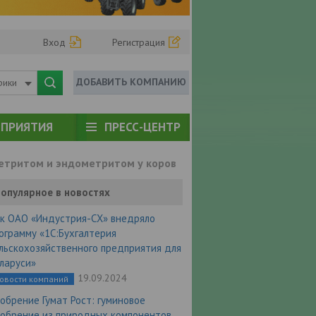
Вход
Регистрация
ДОБАВИТЬ КОМПАНИЮ
рики
ПРИЯТИЯ
ПРЕСС-ЦЕНТР
метритом и эндометритом у коров
опулярное в новостях
к ОАО «Индустрия-СХ» внедряло
ограмму «1С:Бухгалтерия
льскохозяйственного предприятия для
ларуси»
19.09.2024
овости компаний
обрение Гумат Рост: гуминовое
обрение из природных компонентов