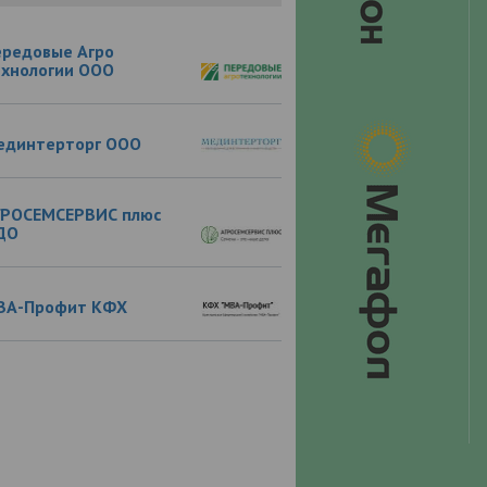
ередовые Агро
ехнологии ООО
единтерторг ООО
ГРОСЕМСЕРВИС плюс
ДО
ВА-Профит КФХ