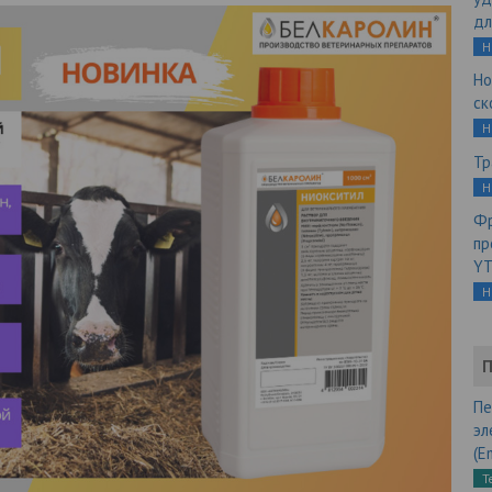
дл
Н
Но
ск
Н
Тр
Н
Фр
пр
YT
Н
П
Пе
эл
(E
Т