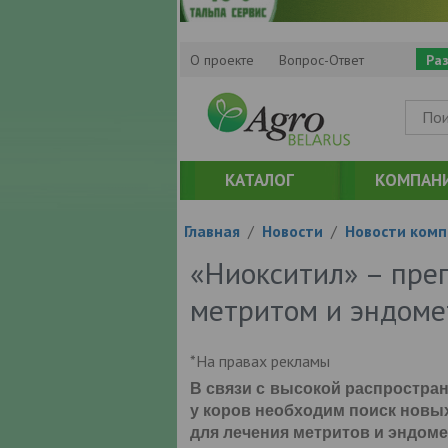
О проекте
Вопрос-Ответ
Ра
КАТАЛОГ
КОМПАН
Главная
/
Новости
/
Новости комп
«Ниокситил» – пре
метритом и эндоме
*На правах рекламы
В связи с высокой распростра
у коров необходим поиск новы
для лечения метритов и эндоме