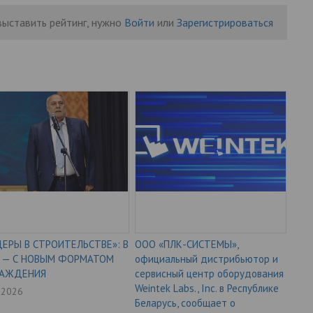
выставить рейтинг, нужно
Войти
или
Зарегистрироваться
ЕРЫ В СТРОИТЕЛЬСТВЕ»: В
ООО «ПЛК-СИСТЕМЫ»,
6 — С НОВЫМ ФОРМАТОМ
официальный дистрибьютор и
РАЖДЕНИЯ
сервисный центр оборудования
Weintek Labs., Inc. в Республике
7.2026
Беларусь, сообщает о