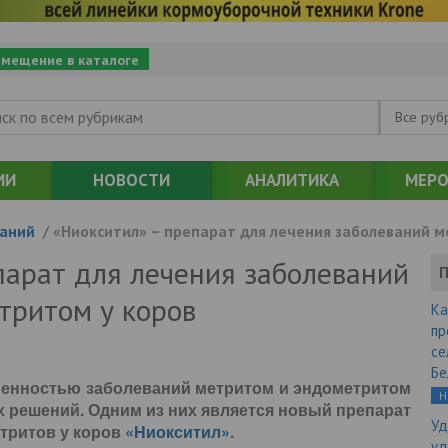
змещение в каталоге
Все руб
ИИ
НОВОСТИ
АНАЛИТИКА
МЕРО
аний
/
«Ниокситил» – препарат для лечения заболеваний 
парат для лечения заболеваний
П
тритом у коров
Ка
пр
се
Бе
ненностью заболеваний метритом и эндометритом
Н
х решений. Одним из них является новый препарат
Уд
тритов у коров
«Ниокситил»
.
уд