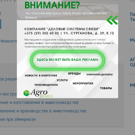
1
П
Т
М
Ниокситил
agrobelarus.by
Источник:
А
О
ное решение для выращивания здорового молодняка от
М
о-пестрой голштинизированной породы
ение и изготовление в животноводстве
менение и производство в животноводстве
ние при эймериозе