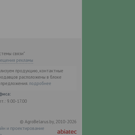
стемы связи"
мещения рекламы
ализуем продукцию, контактные
родавцов расположены в блоке
т предложения.
подробнее
фиса:
пт.: 9.00-17.00
© AgroBelarus.by, 2010-2026
йн и проектирование
а