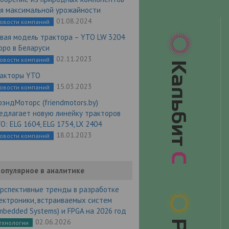
я максимальной урожайности
01.08.2024
овости компаний
вая модель трактора – YTO LW 3204
оро в Беларуси
02.11.2023
овости компаний
акторы YTO
15.03.2023
овости компаний
эндМоторс (friendmotors.by)
едлагает новую линейку тракторов
O: ELG 1604, ELG 1754, LX 2404
18.01.2023
овости компаний
опулярное в аналитике
рспективные тренды в разработке
ектроники, встраиваемых систем
mbedded Systems) и FPGA на 2026 год
02.06.2026
ехнологии