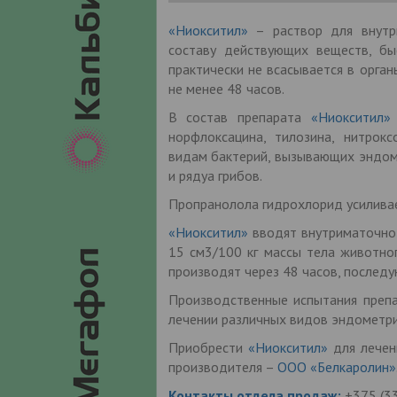
«Ниокситил»
– раствор для внутри
составу действующих веществ, бы
практически не всасывается в орга
не менее 48 часов.
В состав препарата
«Ниокситил»
норфлоксацина, тилозина, нитрокс
видам бактерий, вызывающих эндоме
и рядуа грибов.
Пропранолола гидрохлорид усиливае
«Ниокситил»
вводят внутриматочно 
15 см3/100 кг массы тела животно
производят через 48 часов, последу
Производственные испытания препа
лечении различных видов эндометри
Приобрести
«Ниокситил»
для лечен
производителя –
ООО «Белкаролин»
Контакты отдела продаж:
+375 (33