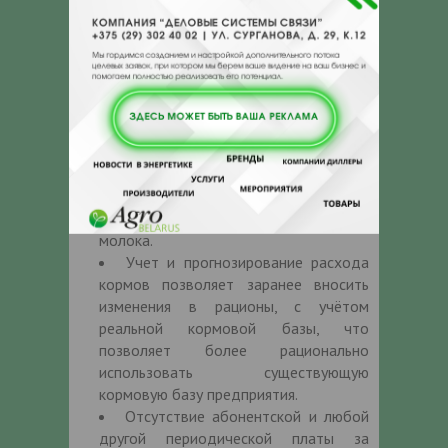
производстве молока даже при
частой смене операторов.
Помогает решить проблему
остатков на кормовом столе. Делает
каждый день потребление
кормосмеси более стабильным,
убирает проблемы пустых и
переполненных кормовых столов, что
увеличивает конверсию корма и
снижает себестоимость производства
молока.
Учет и прогнозирование расхода
кормов позволяет заранее вносить
изменения в рационы, с учётом
реальной кормовой базы, что
позволяет более рационально
использовать существующую
кормовую базу предприятия.
Отсутствие абонентской и любой
другой периодической платы за