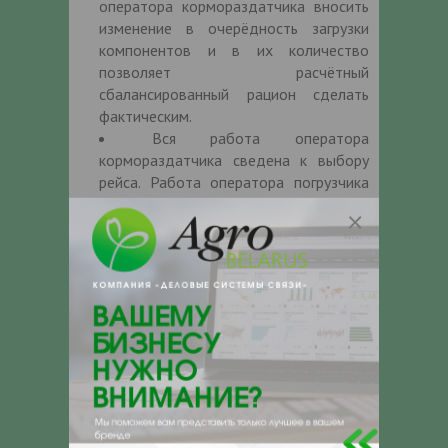
оператора кормораздатчика вносить
изменение в очерёдность загрузки
компонентов и в их количество
позволяет расчётный
сбалансированный рацион сделать
фактическим.
Вся работа оператора
кормораздатчика сведена к выбору
рейса. Работа оператора погрузчика
сведена к чёткому следованию
инструкций. Это позволяет
минимизировать человеческий
фактор.
Удобный интерфейс – на обучение
пользователя уходит не более 30
минут – справится оператор любого
возраста, даже с минимальным
знанием ПК.
Система позволяет
минимизировать и практически убрать
риски колебания в валовом