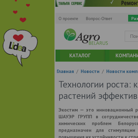
О проекте
Вопрос-Ответ
Ра
КАТАЛОГ
КОМПАН
Главная
/
Новости
/
Новости комп
Технологии роста: 
растений эффектив
Экостим — это инновационный р
ШАУЭР ГРУПП в сотрудничестве
химических проблем Белорусс
предназначен для стимуляции 
повышения их устойчивости к стр