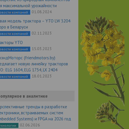
я максимальной урожайности
01.08.2024
овости компаний
вая модель трактора – YTO LW 3204
оро в Беларуси
02.11.2023
овости компаний
акторы YTO
15.03.2023
овости компаний
эндМоторс (friendmotors.by)
едлагает новую линейку тракторов
O: ELG 1604, ELG 1754, LX 2404
18.01.2023
овости компаний
опулярное в аналитике
рспективные тренды в разработке
ектроники, встраиваемых систем
mbedded Systems) и FPGA на 2026 год
02.06.2026
ехнологии