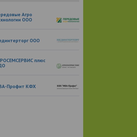
ередовые Агро
ехнологии ООО
единтерторг ООО
ГРОСЕМСЕРВИС плюс
ДО
ВА-Профит КФХ