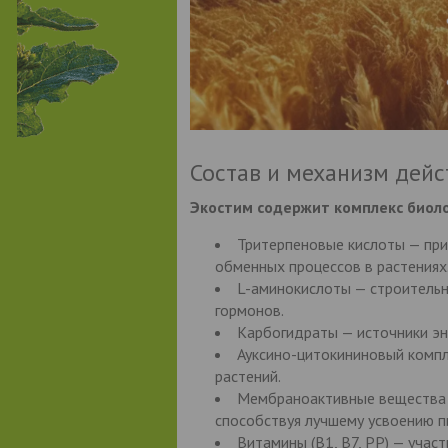
Состав и механизм дейс
Экостим содержит комплекс биоло
Тритерпеновые кислоты — пр
обменных процессов в растениях
L-аминокислоты — строительн
гормонов.
Карбогидраты — источники эн
Ауксино-цитокининовый компл
растений.
Мембраноактивные вещества 
способствуя лучшему усвоению п
Витамины (B1, B7, PP) — уча