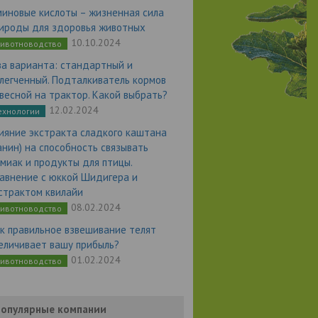
миновые кислоты – жизненная сила
ироды для здоровья животных
10.10.2024
ивотноводство
а варианта: стандартный и
легченный. Подталкиватель кормов
весной на трактор. Какой выбрать?
12.02.2024
ехнологии
ияние экстракта сладкого каштана
анин) на способность связывать
миак и продукты для птицы.
авнение с юккой Шидигера и
страктом квилайи
08.02.2024
ивотноводство
к правильное взвешивание телят
еличивает вашу прибыль?
01.02.2024
ивотноводство
опулярные компании