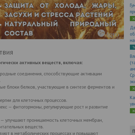
Гу
пр
Ж
Дв
об
на
Т
твия
Вл
гически активных веществ, включая:
(т
ам
иродные соединения, способствующие активации
Ср
.
эк
ые блоки белков, участвующие в синтезе ферментов и
Ж
Ка
ергии для клеточных процессов.
ув
екс — фитогормоны, регулирующие рост и развитие
Ж
— улучшают проницаемость клеточных мембран,
итательных веществ.
П
ствуют в метаболических процессах и повышают