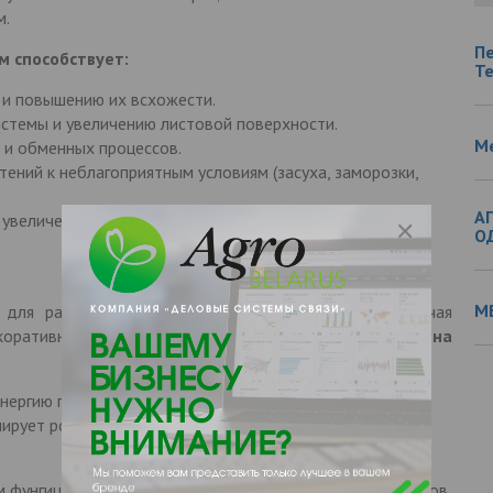
м.
П
м способствует:
Т
 и повышению их всхожести.
истемы и увеличению листовой поверхности.
М
и обменных процессов.
ений к неблагоприятным условиям (засуха, заморозки,
А
 увеличению его объема.
О
М
для различных сельскохозяйственных культур, включая
коративные растения.
Препарат можно использовать на
нергию прорастания и всхожесть.
ирует рост и развитие растений, повышает их
 фунгицидов, гербицидов, инсектицидов и биопрепаратов,