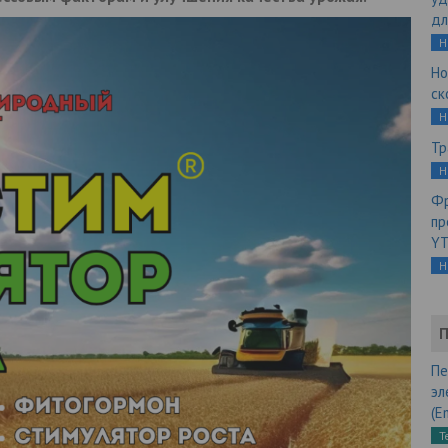
дл
Н
Но
ск
Н
Тр
Н
Фр
пр
YT
Н
П
Пе
эл
(E
Т