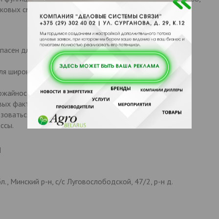
ковых смесях.
опасен для окружающей среды, пчел, теплокровных
я широкого спектра культур и может применяться на
жайность, улучшает качество продукции и снижает
вых факторов.
оваться в сочетании с другими агрохимикатами, что
ссы.
я
., Минский р-н, с/с Луговослободской, 47/2, р-н д.