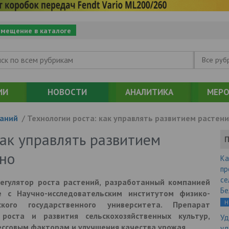
змещение в каталоге
Все руб
ИИ
НОВОСТИ
АНАЛИТИКА
МЕРО
аний
/
Технологии роста: как управлять развитием растен
как управлять развитием
П
но
Ка
пр
се
егулятор роста растений, разработанный компанией
Бе
 с Научно-исследовательским институтом физико-
Н
кого государственного университета. Препарат
роста и развития сельскохозяйственных культур,
Уд
ессовым факторам и улучшения качества урожая.
уд