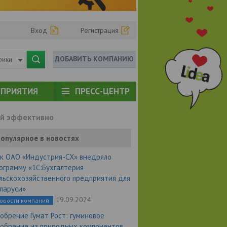
Вход
Регистрация
ДОБАВИТЬ КОМПАНИЮ
рики
ПРИЯТИЯ
ПРЕСС-ЦЕНТР
ий эффективно
опулярное в новостях
к ОАО «Индустрия-СХ» внедряло
ограмму «1С:Бухгалтерия
льскохозяйственного предприятия для
ларуси»
19.09.2024
овости компаний
обрение Гумат Рост: гуминовое
обрение из природных компонентов