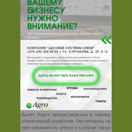
Отечественной войны, а также инвалидов
I и II группы, инвалидов с детства
увеличится из 220 до 246 руб. в месяц.
Налоговые льготы для молодых
специалистов
С 1 января 2024 г. в Налоговом кодексе
Беларуси появится важное изменение по
подоходному налогу. Для молодых
специалистов, которые получают высшее,
среднее специальное или
профессионально-техническое
образование, вводится налоговый вычет.
Его размер составит 620 руб. в месяц.
Получить можно будет при
трудоустройстве по распределению.
Вычет будет предоставляться в период
обязательной отработки. Рассчитывать на
него специалисты смогут и в случае, когда