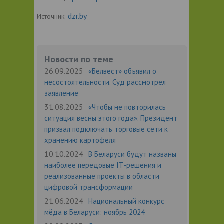
dzr.by
Источник:
Новости по теме
26.09.2025
«Белвест» объявил о
несостоятельности. Суд рассмотрел
заявление
31.08.2025
«Чтобы не повторилась
ситуация весны этого года». Президент
призвал подключать торговые сети к
хранению картофеля
10.10.2024
В Беларуси будут названы
наиболее передовые IT-решения и
реализованные проекты в области
цифровой трансформации
21.06.2024
Национальный конкурс
мёда в Беларуси: ноябрь 2024