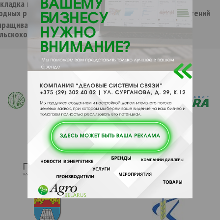
кладка полей плодово-
Подготовка и внесение
одных растений
удобрений, защита растений
ыращивание
Агрохиманализ,
льскохозяйственных культур
фитодиагностика