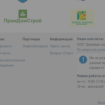
нас
Партнеры
Информация
Наши контакты:
ООО "Деловые си
проекте
ЭнергоБеларусь
Пресс-центр
По вопросам раз
нтакты
Вопрос-Ответ
Мы не ре
льзовательское
данные п
глашение
справа о
Режим работы о
пн-чт.: 9.00-17.45
сб-вс.: выходной
Диза