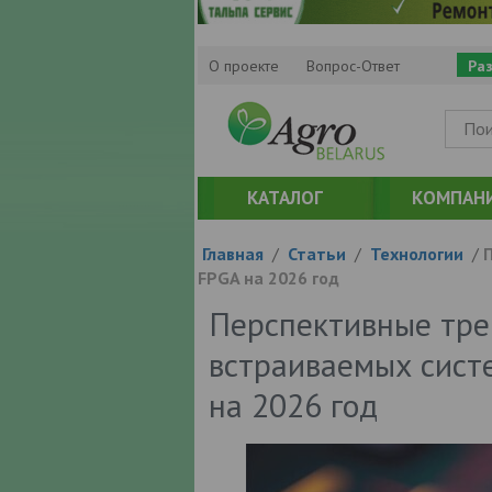
О проекте
Вопрос-Ответ
Ра
КАТАЛОГ
КОМПАН
Главная
/
Статьи
/
Технологии
/
П
FPGA на 2026 год
Перспективные тре
встраиваемых сист
на 2026 год