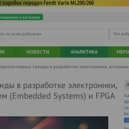
змещение в каталоге
Все руб
ИИ
НОВОСТИ
АНАЛИТИКА
МЕРО
ерспективные тренды в разработке электроники, встраива
нды в разработке электроники,
П
ем (Embedded Systems) и FPGA
Ка
пр
се
Бе
Н
Уд