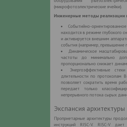
оборудования (пьезоэлектри
(микрофотоэлектрические ячейки).
Инженерные методы реализации к
Событийно-ориентированное 
находится в режиме глубокого сн
и активируется внешним аппара
события (например, превышение п
Динамическое масштабирова
частоты до минимально доп
пропорционально снижает динами
Энергоэффективные стеки
длительности по протоколам B
позволяет сократить время раб
передает только классифиц
непрерывного потока сырых данн
Экспансия архитектуры 
Проприетарные архитектуры продол
инструкций RISC-V. RISC-V дает