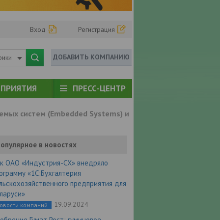
Вход
Регистрация
ДОБАВИТЬ КОМПАНИЮ
рики
ПРИЯТИЯ
ПРЕСС-ЦЕНТР
емых систем (Embedded Systems) и
опулярное в новостях
к ОАО «Индустрия-СХ» внедряло
ограмму «1С:Бухгалтерия
льскохозяйственного предприятия для
ларуси»
19.09.2024
овости компаний
обрение Гумат Рост: гуминовое