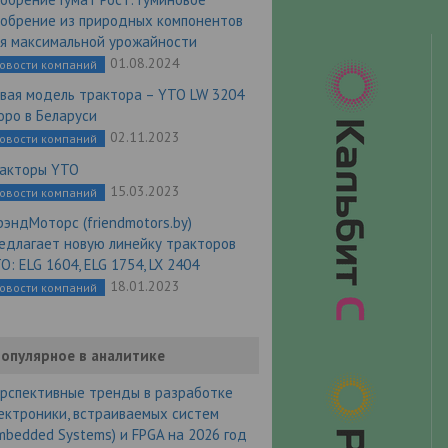
обрение из природных компонентов
я максимальной урожайности
01.08.2024
овости компаний
вая модель трактора – YTO LW 3204
оро в Беларуси
02.11.2023
овости компаний
акторы YTO
15.03.2023
овости компаний
эндМоторс (friendmotors.by)
едлагает новую линейку тракторов
O: ELG 1604, ELG 1754, LX 2404
18.01.2023
овости компаний
опулярное в аналитике
рспективные тренды в разработке
ектроники, встраиваемых систем
mbedded Systems) и FPGA на 2026 год