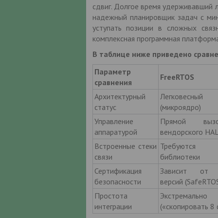
сдвиг. Долгое время удерживавший 
надежный планировщик задач с мин
уступать позиции в сложных свя
комплексная программная платформа 
В таблице ниже приведено сравн
Параметр
FreeRTOS
сравнения
Архитектурный
Легковесный 
статус
(микроядро)
Управление
Прямой выз
аппаратурой
вендорского HA
Встроенные стеки
Требуются 
связи
библиотеки
Сертификация
Зависит от к
безопасности
версий (SafeRTO
Простота
Экстремаль
интеграции
(«скопировать 8