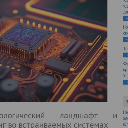
уд
дл
Н
Но
ск
Н
Тр
Н
Фр
пр
YT
Н
П
ологический ландшафт и
Пе
эл
иг во встраиваемых системах
(E