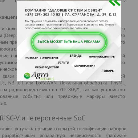
ческие преобразователи) или падающего света
онцепции Battery-Free включают :
исполнение (Event-Driven Processing): Микроконтроллер
а (Deep Sleep) с токами утечки порядка единиц наноампер
тным прерыванием только при возникновении физического
орога вибрации).
ние напряжения и частоты (DVFS): Снижение тактовой
устимой под текущую вычислительную задачу, что
ческое энергопотребление чипа.
 связи: Передача данных пакетами ультракороткой
LE, NB-IoT или LoRaWAN. Локальная обработка TinyML
оты радиопередатчика на 70--80\%, так как устройство
ированные события или тревожные маркеры вместо
ых.
RISC-V и гетерогенные SoC
жают уступать позиции открытой спецификации наборов
 разработчикам аппаратную независимость (hardware