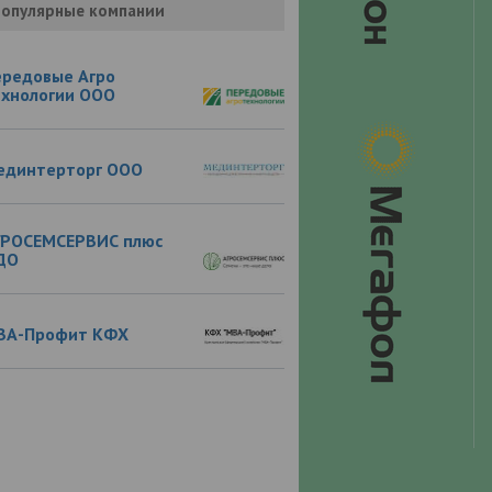
опулярные компании
ередовые Агро
ехнологии ООО
единтерторг ООО
ГРОСЕМСЕРВИС плюс
ДО
ВА-Профит КФХ