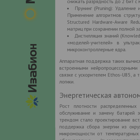
снижать разрядность до 2 бит с 
Прунинг (Pruning): Удаление
Применение алгоритмов структу
Structured Hardware-Aware Red
матриц при сохранении полной за
Дистилляция знаний (Knowled
«моделей-учителей» в ультра
микроконтроллерные ядра.
Аппаратная поддержка таких вычис
встроенными нейропроцессорными
связке с ускорителем Ethos-U85, а
логики.
Энергетическая автоном
Рост плотности распределенных 
обслуживание и замену батарей 
трендом стало проектирование вст
поддержка сбора энергии из окруж
микромощности от температурных г