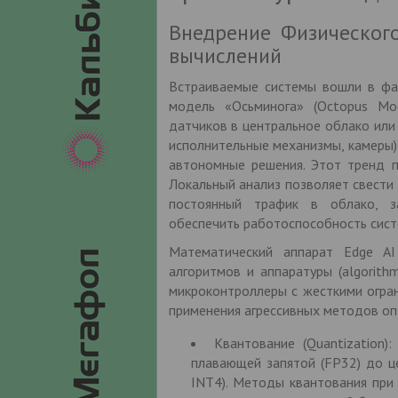
Внедрение Физического
вычислений
Встраиваемые системы вошли в фаз
модель «Осьминога» (Octopus Mo
датчиков в центральное облако или
исполнительные механизмы, камеры
автономные решения. Этот тренд по
Локальный анализ позволяет свести 
постоянный трафик в облако, з
обеспечить работоспособность сист
Математический аппарат Edge AI
алгоритмов и аппаратуры (algorith
микроконтроллеры с жесткими огра
применения агрессивных методов оп
Квантование (Quantization)
плавающей запятой (FP32) до ц
INT4). Методы квантования при 