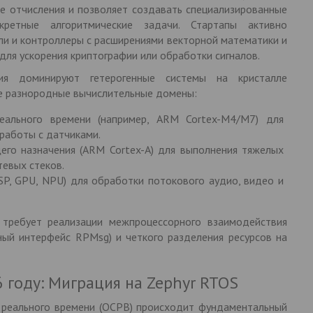
ные отчисления и позволяет создавать специализированные
кретные алгоритмические задачи. Стартапы активно
ли и контроллеры с расширениями векторной математики и
ля ускорения криптографии или обработки сигналов.
ия доминируют гетерогенные системы на кристалле
е разнородные вычислительные домены:
еального времени (например, ARM Cortex-M4/M7) для
работы с датчиками.
го назначения (ARM Cortex-A) для выполнения тяжелых
тевых стеков.
SP, GPU, NPU) для обработки потокового аудио, видео и
требует реализации межпроцессорного взаимодействия
ный интерфейс RPMsg) и четкого разделения ресурсов на
 году: Миграция на Zephyr RTOS
реального времени (ОСРВ) происходит фундаментальный