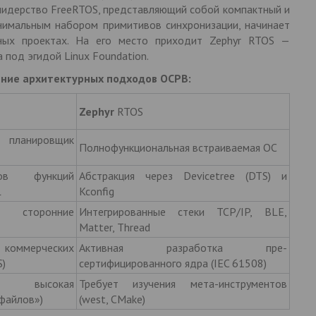
лидерство FreeRTOS, представляющий собой компактный и
имальным набором примитивов синхронизации, начинает
зных проектах. На его место приходит Zephyr RTOS —
под эгидой Linux Foundation.
ение архитектурных подходов ОСРВ:
Zephyr
RTOS
планировщик
Полнофункциональная встраиваемая ОС
ов функций
Абстракция через Devicetree (DTS) и
L
Kconfig
сторонние
Интегрированные стеки TCP/IP, BLE,
Matter, Thread
оммерческих
Активная разработка пре-
S)
сертифицированного ядра (IEC 61508)
но высокая
Требует изучения мета-инструментов
 файлов»)
(west, CMake)