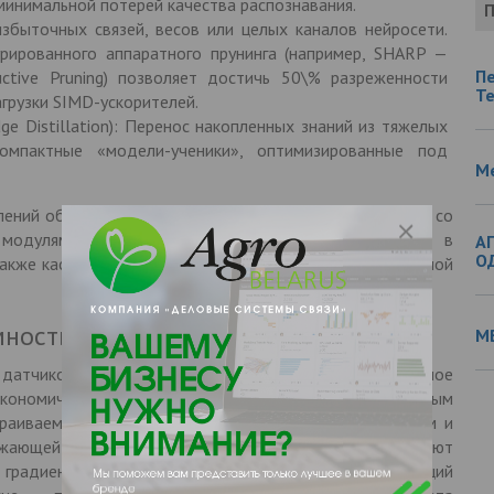
минимальной потерей качества распознавания.
П
 избыточных связей, весов или целых каналов нейросети.
рированного аппаратного прунинга (например, SHARP —
П
uctive Pruning) позволяет достичь 50\% разреженности
Т
грузки SIMD-ускорителей.
ge Distillation): Перенос накопленных знаний из тяжелых
компактные «модели-ученики», оптимизированные под
М
лений обеспечивается новейшими микроконтроллерами со
 модулями (NPU), например, ядрами ARM Cortex-M85 в
А
О
 также кастомными ускорителями на базе программируемой
ность и концепция Battery-Free
М
датчиков Интернета вещей (IoT) делает регулярное
экономически нерентабельными. В 2026 году ключевым
раиваемых систем с ультранизким энергопотреблением и
ающей среды (Energy Harvesting). Датчики улавливают
радиентов (термоэлектрические генераторы), вибраций