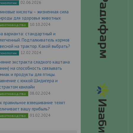
02.06.2026
ехнологии
миновые кислоты – жизненная сила
ироды для здоровья животных
10.10.2024
ивотноводство
а варианта: стандартный и
легченный. Подталкиватель кормов
весной на трактор. Какой выбрать?
12.02.2024
ехнологии
ияние экстракта сладкого каштана
анин) на способность связывать
миак и продукты для птицы.
авнение с юккой Шидигера и
страктом квилайи
08.02.2024
ивотноводство
к правильное взвешивание телят
еличивает вашу прибыль?
01.02.2024
ивотноводство