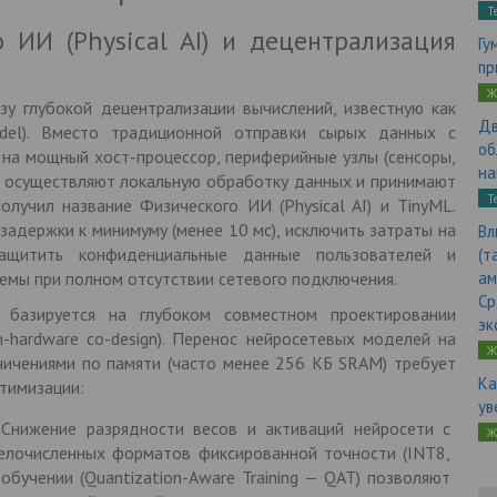
Т
 ИИ (Physical AI) и децентрализация
Гу
пр
Ж
у глубокой децентрализации вычислений, известную как
Дв
del). Вместо традиционной отправки сырых данных с
об
 на мощный хост-процессор, периферийные узлы (сенсоры,
на
) осуществляют локальную обработку данных и принимают
Т
лучил название Физического ИИ (Physical AI) и TinyML.
задержки к минимуму (менее 10 мс), исключить затраты на
Вл
ащитить конфиденциальные данные пользователей и
(т
емы при полном отсутствии сетевого подключения.
ам
Ср
 базируется на глубоком совместном проектировании
эк
m-hardware co-design). Перенос нейросетевых моделей на
Ж
ничениями по памяти (часто менее 256 КБ SRAM) требует
Ка
тимизации:
ув
: Снижение разрядности весов и активаций нейросети с
Ж
елочисленных форматов фиксированной точности (INT8,
обучении (Quantization-Aware Training — QAT) позволяют