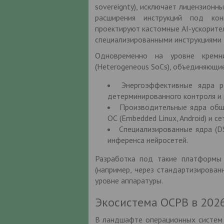
sovereignty), исключает лицензион
расширения инструкций под кон
проектируют кастомные AI-ускорите
специализированными инструкциями д
Одновременно на уровне кремн
(Heterogeneous SoCs), объединяющи
Энергоэффективные ядра р
детерминированного контроля и 
Производительные ядра обще
ОС (Embedded Linux, Android) и се
Специализированные ядра (D
инференса нейросетей.
Разработка под такие платформы 
(например, через стандартизирован
уровне аппаратуры.
Экосистема ОСРВ в 2026
В ландшафте операционных систем 