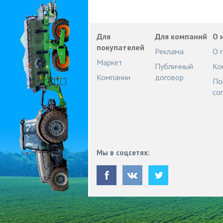
Для
Для компаний
О 
покупателей
Реклама
О 
Маркет
Публичный
Ко
Компании
договор
По
со
Мы в соцсетях: