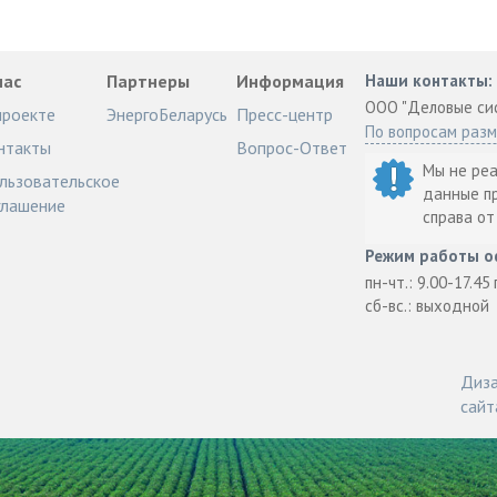
нас
Партнеры
Информация
Наши контакты:
ООО "Деловые си
проекте
ЭнергоБеларусь
Пресс-центр
По вопросам раз
нтакты
Вопрос-Ответ
Мы не ре
льзовательское
данные п
глашение
справа о
Режим работы о
пн-чт.: 9.00-17.45
сб-вс.: выходной
Диза
сайт