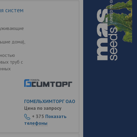
ля систем
луживающие
ьшие дома),
лностью
вых труб с
онных
ГОМЕЛЬХИМТОРГ ОАО
Цена по запросу
+ 375
Показать
телефоны