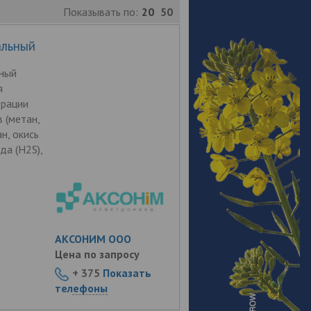
Показывать по:
20
50
альный
ный
я
трации
 (метан,
ан, окись
да (Н2S),
АКСОНИМ ООО
Цена по запросу
+ 375
Показать
телефоны