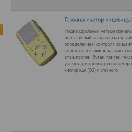
Газоанализатор индивиду
Индивидуальный четырехканаль
портативный газоанализатор дл
определения и контроля концен
ядовитых и взрывоопасных газов
этан, пропан, бутан, пентан, гекс
углерода, водород), сероводоро
кислорода (O2) и угарного