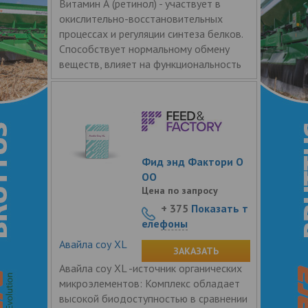
Витамин А (ретинол) - участвует в
окислительно-восстановительных
процессах и регуляции синтеза белков.
Способствует нормальному обмену
веществ, влияет на функциональность
Фид энд Фактори О
ОО
Цена по запросу
+ 375
Показать т
елефоны
Авайла соу XL
ЗАКАЗАТЬ
Авайла соу XL -источник органических
микроэлементов: Комплекс обладает
высокой биодоступностью в сравнении