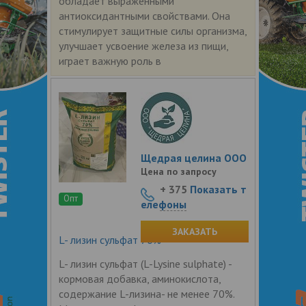
обладает выраженными
антиоксидантными свойствами. Она
стимулирует защитные силы организма,
улучшает усвоение железа из пищи,
играет важную роль в
Щедрая целина ООО
Цена по запросу
+ 375
Показать т
Опт
елефоны
ЗАКАЗАТЬ
L- лизин сульфат 70%
L- лизин сульфат (L-Lysine sulphate) -
кормовая добавка, аминокислота,
содержание L-лизина- не менее 70%.