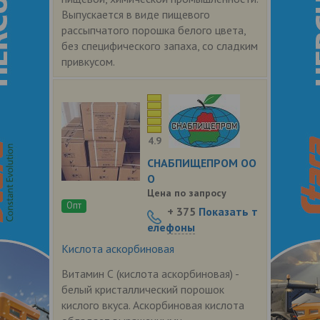
Выпускается в виде пищевого
рассыпчатого порошка белого цвета,
без специфического запаха, со сладким
привкусом.
4.9
СНАБПИЩЕПРОМ ОО
О
Цена по запросу
Опт
+ 375
Показать т
елефоны
Кислота аскорбиновая
Витамин С (кислота аскорбиновая) -
белый кристаллический порошок
кислого вкуса. Аскорбиновая кислота