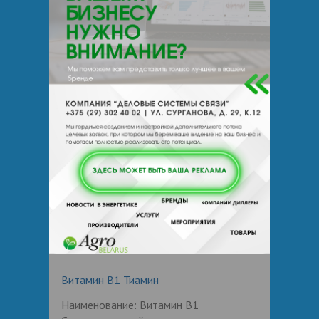
фасовка: мешок 25 кг Отгрузка от 0,3 т.
Премикс П60-1 для молочных коров в
стойловый период (1%) помогает
сбалансировать рацион по витаминам
и микроэлементам. Компоненты
премикса
4.1
БЕЛХИМСЕРВИС ЗАО
Цена по запросу
+ 375
Показать т
елефоны
Витамин B1 Тиамин
Наименование: Витамин B1