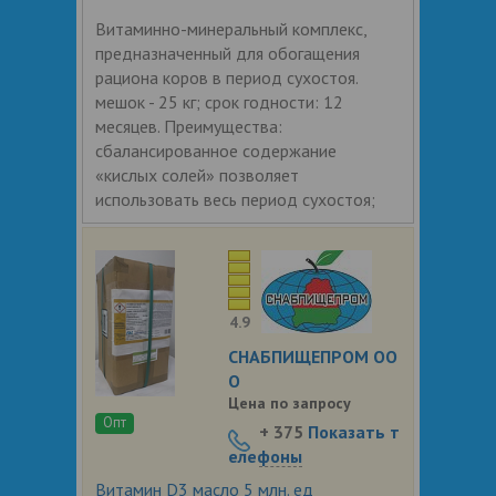
Витаминно-минеральный комплекс,
предназначенный для обогащения
рациона коров в период сухостоя.
мешок - 25 кг; срок годности: 12
месяцев. Преимущества:
сбалансированное содержание
«кислых солей» позволяет
использовать весь период сухостоя;
4.9
СНАБПИЩЕПРОМ ОО
О
Цена по запросу
Опт
+ 375
Показать т
елефоны
Витамин D3 масло 5 млн. ед