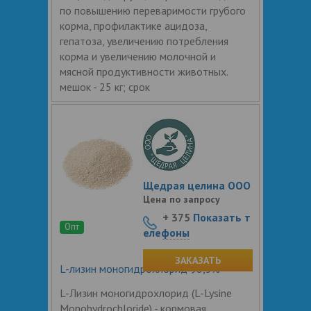
по повышению переваримости грубого
корма, профилактике ацидоза,
гепатоза, увеличению потребления
корма и увеличению молочной и
мясной продуктивности животных.
мешок - 25 кг; срок
Щедрая целина ООО
Цена по запросу
+ 375
Показать т
Опт
елефоны
ЗАКАЗАТЬ
L-лизин моногидрохлорид 98,5%
L-Лизин моногидрохлорид (L-Lysine
Monohydrochloride) - кормовая