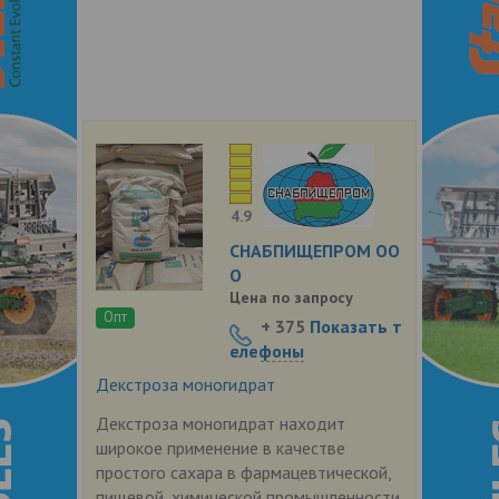
4.9
СНАБПИЩЕПРОМ ОО
О
Цена по запросу
Опт
+ 375
Показать т
елефоны
Декстроза моногидрат
Декстроза моногидрат находит
широкое применение в качестве
простого сахара в фармацевтической,
пищевой, химической промышленности.