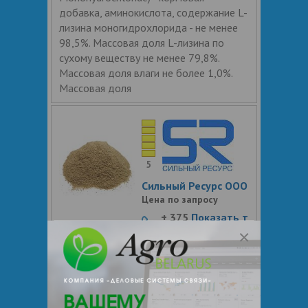
добавка, аминокислота, содержание L-
лизина моногидрохлорида - не менее
98,5%. Массовая доля L-лизина по
сухому веществу не менее 79,8%.
Массовая доля влаги не более 1,0%.
Массовая доля
5
Сильный Ресурс ООО
Цена по запросу
+ 375
Показать т
елефоны
Премикс П60-1
Премикс П60-1 для дойных коров,
норма ввода 1% (с витамином А),