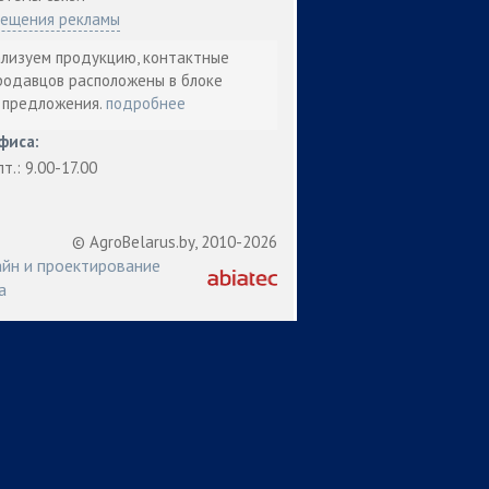
мещения рекламы
ализуем продукцию, контактные
родавцов расположены в блоке
т предложения.
подробнее
фиса:
пт.: 9.00-17.00
© AgroBelarus.by, 2010-2026
йн и проектирование
а