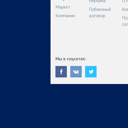
Реклама
О 
Маркет
Публичный
Ко
Компании
договор
По
со
Мы в соцсетях: