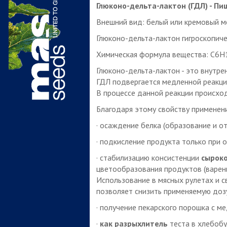
Глюконо-дельта-лактон (ГДЛ) -
Пищ
Внешний вид: белый или кремовый м
Глюконо-дельта-лактон гигроскопичен
Химическая формула вещества: C6H
Глюконо-дельта-лактон - это внутре
ГДЛ подвергается медленной реакци
В процессе данной реакции происход
Благодаря этому свойству примене
· осаждение белка (образование и о
· подкисление продукта только при 
· стабилизацию консистенции
сыроко
цветообразования продуктов (варен
Использование в мясных рулетах и с
позволяет снизить применяемую дозу
· получение пекарского порошка с м
·
как разрыхлитель
теста в хлебоб