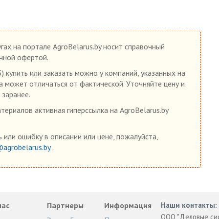
гах на портале AgroBelarus.by носит справочный
ичной офертой.
) купить или заказать можно у компаний, указанных на
на может отличаться от фактической. Уточняйте цену и
 заранее.
ериалов активная гиперссылка на AgroBelarus.by
 или ошибку в описании или цене, пожалуйста,
@agrobelarus.by
.
нас
Партнеры
Информация
Наши контакты:
ООО "Деловые си