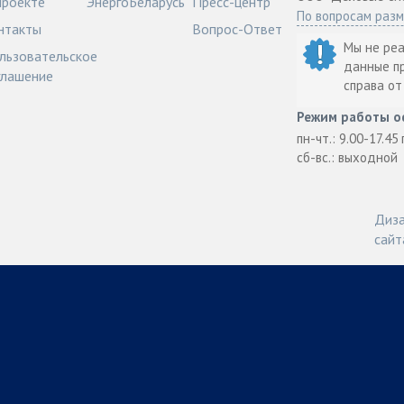
проекте
ЭнергоБеларусь
Пресс-центр
По вопросам раз
нтакты
Вопрос-Ответ
Мы не ре
льзовательское
данные п
глашение
справа о
Режим работы о
пн-чт.: 9.00-17.45
сб-вс.: выходной
Диза
сайт