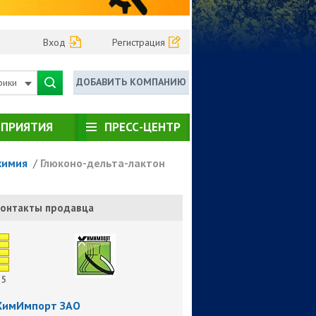
Вход
Регистрация
ДОБАВИТЬ КОМПАНИЮ
рики
ПРИЯТИЯ
ПРЕСС-ЦЕНТР
химия
/
Глюконо-дельта-лактон
онтакты продавца
5
ХимИмпорт ЗАО