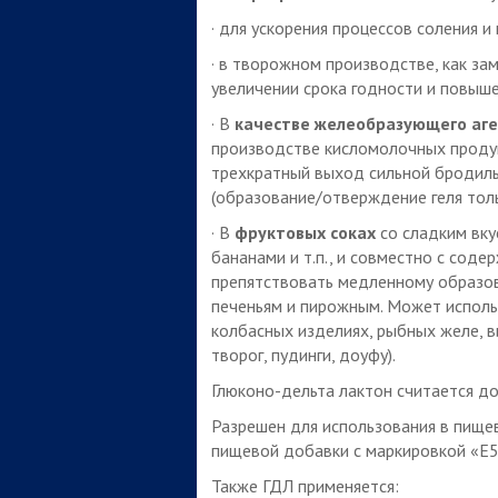
· для ускорения процессов соления 
· в творожном производстве, как зам
увеличении срока годности и повыше
· В
качестве ж
елеобразующего аг
производстве кисломолочных продук
трехкратный выход сильной бродиль
(образование/отверждение геля тольк
· В
фруктовых соках
со сладким вку
бананами и т.п., и совместно с сод
препятствовать медленному образов
печеньям и пирожным. Может использ
колбасных изделиях, рыбных желе, в
творог, пудинги, доуфу).
Глюконо-дельта лактон считается до
Разрешен для использования в пище
пищевой добавки с маркировкой «E
Также ГДЛ применяется: