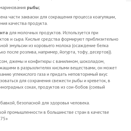
и маринования
рыбы;
ена части закваски для сокращения процесса коагуляции,
ния качества продукта.
ента
для молочных продуктов. Используется при
тов и сыра. Кислые средства формируют приблизительно
ной эмульсии из коровьего молока (осаждение белка
о после розлива, например, йогурта, тофу, десертов)).
сом, джемы и конфитюры с ванилином, шоколадом,
ержащими в разрыхлителях кислыми веществами, он может
анию углекислого газа и придать неповторимый вкус
оваться для сохранения свежести рыбы и креветок, в
иноградных соках, продуктов из сои-бобов (соевый
бавкой, безопасной для здоровья человека.
вой промышленности в большинстве стран в качестве
575»