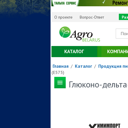
О проекте
Вопрос-Ответ
Ра
КАТАЛОГ
КОМПАН
Главная
/
Каталог
/
Продукция п
(Е575)
Глюконо-дельта