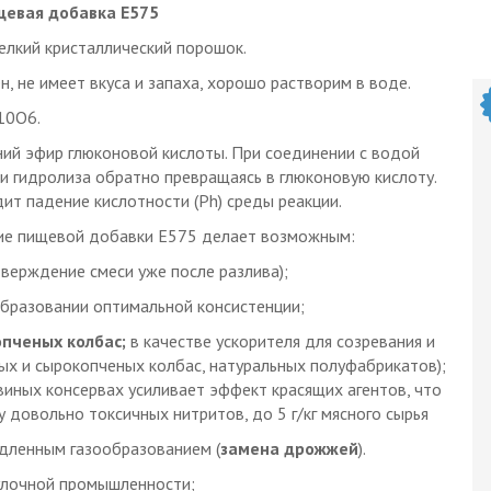
евая добавка E575
елкий кристаллический порошок.
, не имеет вкуса и запаха, хорошо растворим в воде.
10O6.
ний эфир глюконовой кислоты. При соединении с водой
и гидролиза обратно превращаясь в глюконовую кислоту.
ит падение кислотности (Ph) среды реакции.
ние пищевой добавки E575 делает возможным:
тверждение смеси уже после разлива);
образовании оптимальной консистенции;
пченых колбас;
в качестве ускорителя для созревания и
ых и сырокопченых колбас, натуральных полуфабрикатов);
виных консервах усиливает эффект красящих агентов, что
 довольно токсичных нитритов, до 5 г/кг мясного сырья
едленным газообразованием (
замена дрожжей
).
улочной промышленности;