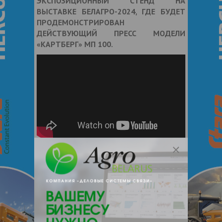
ЭКСПОЗИЦИОННЫЙ СТЕНД НА
ВЫСТАВКЕ БЕЛАГРО-2024, ГДЕ БУДЕТ
ПРОДЕМОНСТРИРОВАН
ДЕЙСТВУЮЩИЙ ПРЕСС МОДЕЛИ
«КАРТБЕРГ» МП 100.
Дата публикации:
29.05.2024
804
Поделиться:
Картберг
масличные культуры
рапс
Тэги:
,
,
,
лен
соя
подсолнечник
,
,