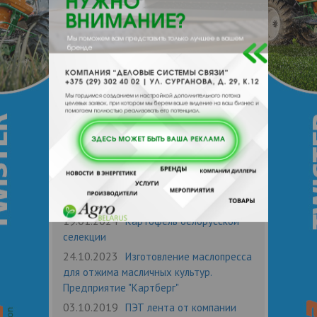
agrobelarus.by
Источник:
Картберг ЧПТУП
Компания:
Новости по теме
02.03.2025
Компания "АлейПрод"
предлагает высококачественный
соевый жмых собственного
производства
05.04.2024
Картофелесортировка
«Картберг» 640
19.01.2024
Картофель белорусской
селекции
24.10.2023
Изготовление маслопресса
для отжима масличных культур.
Предприятие "Картберг"
03.10.2019
ПЭТ лента от компании