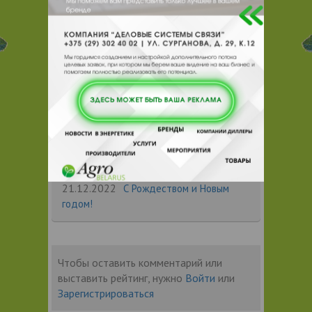
Новости по теме
08.05.2025
С Днём Победы!
30.04.2025
С Праздником Весны и
Труда!
29.12.2023
С Рождеством и Новым
годом!
27.11.2023
Новогодняя инсталляция в
торговом центре Dana Mall
21.12.2022
С Рождеством и Новым
годом!
Чтобы оставить комментарий или
выставить рейтинг, нужно
Войти
или
Зарегистрироваться