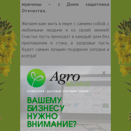
мужчины – с Днем защитника
Отечества.
Желаем вам жить в мире с самими собой, с
любимыми людьми и со своей землей!
Счастье пусть приходит в каждый дом без
приглашения и стука, а здоровье пусть
будет самым лучшим подарком сегодня и
всегда!
С уважением, ООО «Деловые системы
связи».
Дата публикации:
23.02.2024
1222
Поделиться:
праздник
23 февраля
Тэги:
,
agrobelarus.by
Источник: