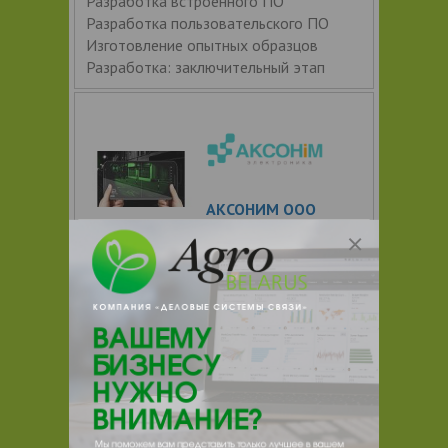
Разработка встроенного ПО
Разработка пользовательского ПО
Изготовление опытных образцов
Разработка: заключительный этап
АКСОНИМ ООО
Цена по запросу
+ 375
Показать т
елефоны
ЗАКАЗАТЬ
Обработка видео
Разработка алгоритмов обработки
видеоданных Обработка видео:
Разработка алгоритмов обработки
видеоданных. Цветокоррекция: