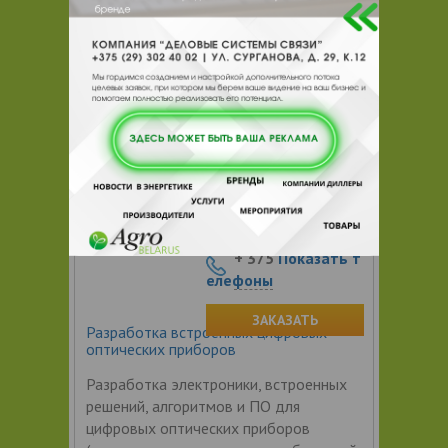
Разработка алгоритмов
цветокоррекции. Устранение дефектов:
Повышение разрешения и детализации.
Включает: кодирование,
АКСОНИМ ООО
Цена по запросу
+ 375
Показать т
елефоны
ЗАКАЗАТЬ
Разработка встроенных цифровых
оптических приборов
Разработка электроники, встроенных
решений, алгоритмов и ПО для
цифровых оптических приборов