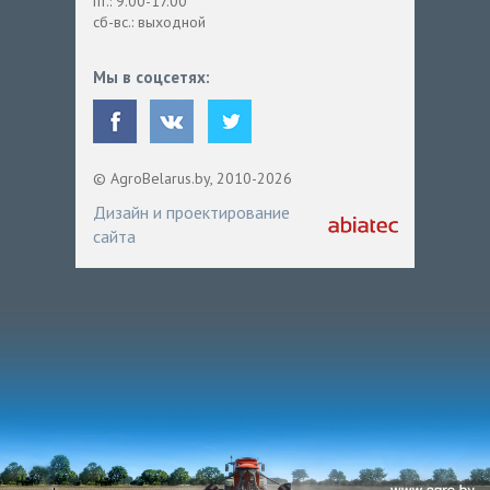
пт.: 9.00-17.00
сб-вс.: выходной
Мы в соцсетях:
© AgroBelarus.by, 2010-2026
Дизайн и проектирование
сайта