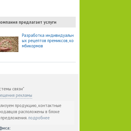
омпания предлагает услуги
Разработка индивидуальн
ых рецептов премиксов, ко
мбикормов
стемы связи"
мещения рекламы
ализуем продукцию, контактные
родавцов расположены в блоке
т предложения.
подробнее
фиса: