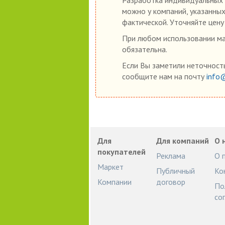
можно у компаний, указанных
фактической. Уточняйте цену
При любом использовании мат
обязательна.
Если Вы заметили неточность
сообщите нам на почту
info
Для
Для компаний
О 
покупателей
Реклама
О 
Маркет
Публичный
Ко
Компании
договор
По
со