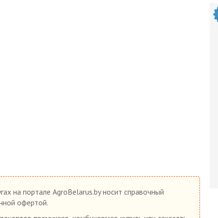
гах на портале AgroBelarus.by носит справочный
ичной офертой.
рецептов премиксов, комбикормов купить или заказать