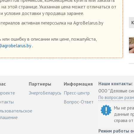
 на этой странице. Указанная цена может отличаться от
 и условия доставки у продавца заранее.
ериалов активная гиперссылка на AgroBelarus.by
К
 или ошибку в описании или цене, пожалуйста,
@agrobelarus.by
.
нас
Партнеры
Информация
Наши контакты:
ООО "Деловые си
проекте
ЭнергоБеларусь
Пресс-центр
По вопросам раз
нтакты
Вопрос-Ответ
Мы не ре
льзовательское
данные п
глашение
справа о
Режим работы о