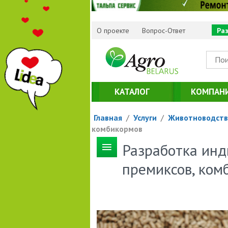
О проекте
Вопрос-Ответ
Ра
КАТАЛОГ
КОМПАН
Главная
/
Услуги
/
Животноводств
комбикормов
Разработка инд
премиксов, ком