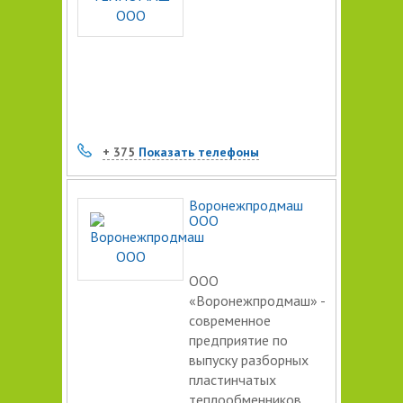
+ 375
Показать телефоны
Воронежпродмаш
ООО
ООО
«Воронежпродмаш» -
современное
предприятие по
выпуску разборных
пластинчатых
теплообменников