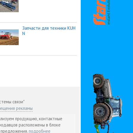
Запчасти для техники KUH
N
стемы связи"
мещения рекламы
ализуем продукцию, контактные
родавцов расположены в блоке
т предложения.
подробнее