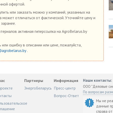
ичной офертой.
упить или заказать можно у компаний, указанных на
на может отличаться от фактической. Уточняйте цену и
 заранее.
ериалов активная гиперссылка на AgroBelarus.by
 или ошибку в описании или цене, пожалуйста,
@agrobelarus.by
.
нас
Партнеры
Информация
Наши контакты:
ООО "Деловые си
проекте
ЭнергоБеларусь
Пресс-центр
По вопросам раз
нтакты
Вопрос-Ответ
Мы не ре
льзовательское
данные п
глашение
справа о