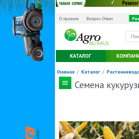
О проекте
Вопрос-Ответ
Ра
КАТАЛОГ
КОМПАН
Главная
/
Каталог
/
Растениевод
Семена кукуруз