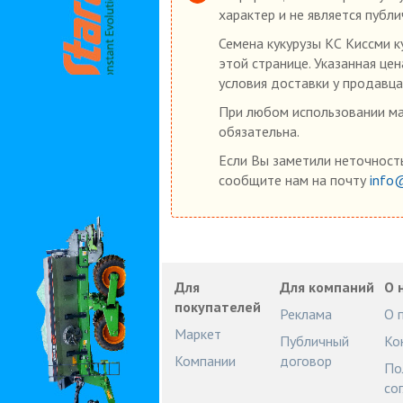
характер и не является публ
Семена кукурузы КС Киссми к
этой странице. Указанная це
условия доставки у продавца
При любом использовании мат
обязательна.
Если Вы заметили неточность
сообщите нам на почту
info
Для
Для компаний
О 
покупателей
Реклама
О 
Маркет
Публичный
Ко
Компании
договор
По
со