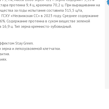
ктара протеина 9,4 ц, крахмала 70,2 ц. При выращивании на
щества за годы испытания составила 315,5 ц/га,
а ГСХУ «Несвижская СС» в 2023 году. Среднее содержание
,6%. Содержание протеина в сухом веществе зеленой
а 16,9 ц. Тип зерна кремнисто-зубовидный.
фектом Stay Green.
 зерна и легкоусвояемой клетчатки.
вития.
иях.