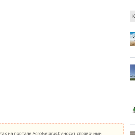
К
гах на портале AgroBelarus.by носит справочный