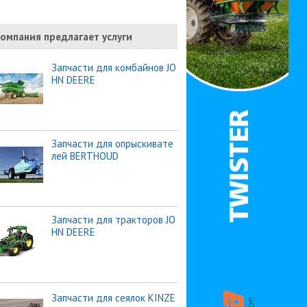
омпания предлагает услуги
Запчасти для комбайнов JO
HN DEERE
Запчасти для опрыскивате
лей BERTHOUD
Запчасти для тракторов JO
HN DEERE
Запчасти для сеялок KINZE