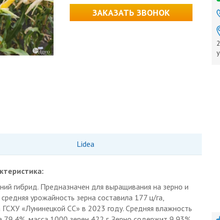
ЗАКАЗАТЬ ЗВОНОК
2
у
Lidea
ктеристика:
ний гибрид. Предназначен для выращивания на зерно и
 средняя урожайность зерна составила 177 ц/га,
а ГСХУ «Лунинецкой СС» в 2023 году. Средняя влажность
а 79,4%, масса 1000 зерен 422 г. Зерно содержит 9,93%