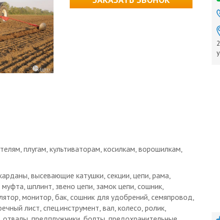
2
у
телям, плугам, культиваторам, косилкам, ворошилкам,
арданы, высевающие катушки, секции, цепи, рама,
муфта, шплинт, звено цепи, замок цепи, сошник,
лятор, монитор, бак, сошник для удобрений, семяпровод,
ечный лист, спец.инструмент, вал, колесо, ролик,
и, отвалы, предплужники, болты, предохранительные,