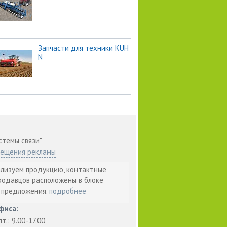
Запчасти для техники KUH
N
стемы связи"
мещения рекламы
ализуем продукцию, контактные
родавцов расположены в блоке
т предложения.
подробнее
фиса:
пт.: 9.00-17.00