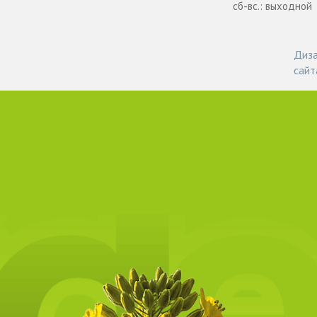
сб-вс.: выходной
Диза
сайт