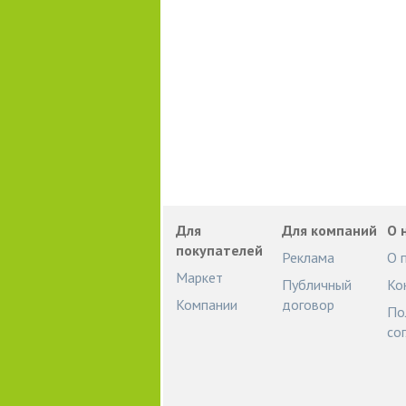
Для
Для компаний
О 
покупателей
Реклама
О 
Маркет
Публичный
Ко
Компании
договор
По
со