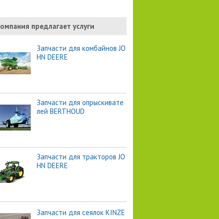
омпания предлагает услуги
Запчасти для комбайнов JO
HN DEERE
Запчасти для опрыскивате
лей BERTHOUD
Запчасти для тракторов JO
HN DEERE
Запчасти для сеялок KINZE