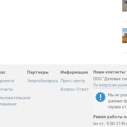
нас
Партнеры
Информация
Наши контакты:
ООО "Деловые си
проекте
ЭнергоБеларусь
Пресс-центр
По вопросам раз
нтакты
Вопрос-Ответ
Мы не ре
льзовательское
данные п
глашение
справа о
Режим работы о
пн-чт.: 9.00-17.45