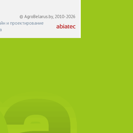
© AgroBelarus.by, 2010-2026
йн и проектирование
а