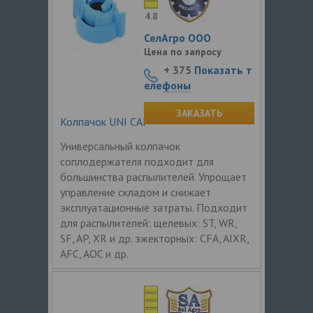
4.8
СелАгро ООО
Цена по запросу
+ 375
Показать т
елефоны
ЗАКАЗАТЬ
Колпачок UNI CAP
Универсальный колпачок
соплодержателя подходит для
большинства распылителей. Упрощает
управление складом и снижает
эксплуатационные затраты. Подходит
для распылителей: щелевых: ST, WR,
SF, AP, XR и др. эжекторных: CFA, AIXR,
AFC, AOC и др.