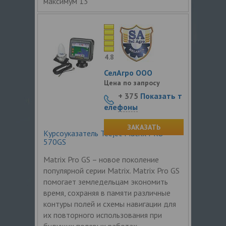
максимум 13
4.8
СелАгро ООО
Цена по запросу
+ 375
Показать т
елефоны
ЗАКАЗАТЬ
Курсоуказатель Teejet Matrix PRO
570GS
Matrix Prо GS – новое поколение
популярной серии Matrix. Matrix Pro GS
помогает земледельцам экономить
время, сохраняя в памяти различные
контуры полей и схемы навигации для
их повторного использования при
будущих полевых работах.