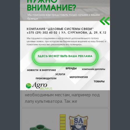
4.8
СелАгро ООО
Цена по запросу
+ 375
Показать т
елефоны
ЗАКАЗАТЬ
Колпак шланга распылителя 12,5 08
Колпачок форсунки под шланг 12,5 мм
для полевого штангового
опрыскивателя или агрегата внесения
жидких удобрений. Применяется для
присоединения гибкого шланга к
форсунке и выведения его к
необходимым местам, например под
лапу культиватора. Так же