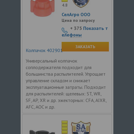
4.8
СелАгро ООО
Цена по запросу
+ 375
Показать т
елефоны
ЗАКАЗАТЬ
Колпачок 402901
Универсальный колпачок
соплодержателя подходит для
большинства распылителей. Упрощает
управление складом и снижает
эксплуатационные затраты. Подходит
для распылителей: щелевых: ST, WR,
SF, AP, XR и др. эжекторных: CFA, AIXR,
AFC, AOC и др.