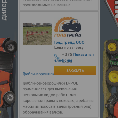
производимым на машине
ГолдТрейд ООО
Цена по запросу
+ 375
Показать т
елефоны
ЗАКАЗАТЬ
Грабли-ворошилки ГВН-5
Грабли-сеноворошилки D-POL
применяются для выполнения
нескольких видов работ: для
ворошения травы в покосах, сгребания
массы из покоса в валок (ровный ряд),
оборачивания валков.