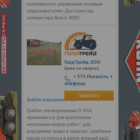
комплексного управления полевым
опрыскивателем. Достоинства
компьютера Bravo 400S:
ГолдТрейд ООО
Цена по запросу
+ 375
Показать т
елефоны
ЗАКАЗАТЬ
Грабли-ворошилки ГВН-4
Грабли-сеноворошилки D-POL
применяются для выполнения
нескольких видов работ: для
ворошения травы в покосах, сгребания
массы из покоса в валок (ровный ряд),