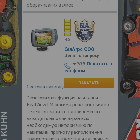
оборачивания валков.
4.8
СелАгро ООО
Цена по запросу
+ 375
Показать т
елефоны
ЗАКАЗАТЬ
Система навигационная Matrix
Эксклюзивная функция навигации
RealViewTM режима реального видео:
теперь вы можете одновременно
выводить на один экран всю
необходимую информацию по
навигации, прогнозу расположения
транспортного средства и различным