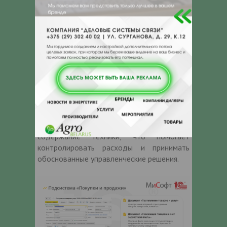
эффективное использование техники
напрямую влияет на себестоимость
продукции. Именно поэтому программа
позволяет вести учет автомобильного и
тракторного парков, оформлять путевые
листы, учитывать расход топлива и ГСМ,
контролировать остатки в баках и
рассчитывать нормативный расход
топлива.
Дополнительно формируются
аналитические отчеты по затратам на
содержание техники, что помогает
контролировать расходы и принимать
обоснованные управленческие решения.