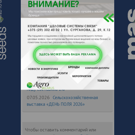
27.07.2026
II Международный
ветеринарный форум «ВетЭксперт»
обсудит ключевые вызовы ветеринарии
и животноводства
21.05.2026
Ключевой темой выставки-
форума «Меновой двор» станут
национальные цели АПК: регистрация
уже открыта
18.05.2026
Пресс-релиз выставки
«КормВетГрэйн-2026»
11.05.2026
Рентабельность
промышленных теплиц в России в 2025
году составила 2%
07.05.2026
Сельскохозяйственная
выставка «ДЕНЬ ПОЛЯ 2026»
Чтобы оставить комментарий или