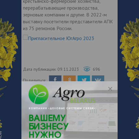
крестьянско-фермерские хозяйства,
перерабатывающие производства,
зерновые компании и другие. В 2022-м
выставку посетители представители АПК
из 75 регионов России.
Дата публикации:
09.11.2023
696
Поделиться:
ЮГАГРО
выставка
форум
Тэги:
,
,
agrobelarus.by
Источник:
Новости по теме