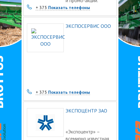
и промо-акций.
+ 375
Показать телефоны
ЭКСПОСЕРВИС ООО
+ 375
Показать телефоны
ЭКСПОЦЕНТР ЗАО
«Экспоцентр» –
всемирно известная