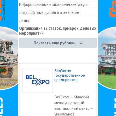
Информационные и аналитические услуги
Ландшафтный дизайн и озеленение
Лизинг
Организация выставок, ярмарок, деловых
мероприятий
Организация и проведение тендеров и
Показать еще рубрики
аукционов
Оценка. Экспертиза
Патентные услуги
Переводы
БелЭкспо
Государственное
Повышение квалификации, курсы
предприятие
Подбор персонала
Покупка и переработка вторсырья
BelExpo – Минский
Полиграфические и рекламные услуги
международный
выставочный центр –
Программное обеспечение (ПО)
уникальное