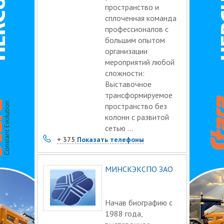
Проектные услуги. Архитектурный дизайн
пространство и
сплоченная команда
Противопожарные и охранные услуги
профессионалов с
Разработка ТНПА, ТУ
большим опытом
Сертификация и лицензирование
организации
мероприятий любой
Таможенные услуги
сложности:
Финансовые услуги. Страхование. Инвестиции
Выставочное
трансформируемое
Юридические услуги
пространство без
колонн с развитой
сетью ...
+ 375
Показать телефоны
МИНСКЭКСПО ЗАО
Начав биографию с
1988 года,