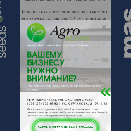
Мощность самого предприятия на момент
его запуска составляла 10 тыс. тракторов
в год. В этой же промышленной зоне
расположен завод MazVen, проектная
мощность которого составляет 5 тыс.
грузовиков в год, и открытый в конце 2015
года с участием Николаса Мадуры завод
дорожно-строительной техники
Maquinarias Barinas.
Дата публикации:
14.04.2016
1531
Поделиться:
МТЗ
Венесуэла
Тэги:
,
,
международное сотрудничество
,
производство тракторов
,
производственный сектор