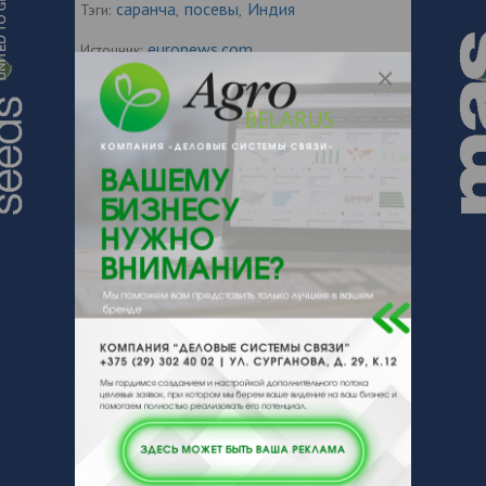
саранча
посевы
Индия
Тэги:
,
,
euronews.com
Источник:
Новости по теме
22.10.2020
Эфиопия переживает
сильнейшее за 25 лет нашествие
саранчи
18.06.2019
Засуха вынуждает
жителей индийских деревень покидать
дома в поисках воды
07.10.2015
Цены на сахар выросли в
сентябре из-за плохой погоды в
Бразилии и Индии
07.09.2015
Индия хочет вложить
деньги в калийную отрасль Беларуси
17.03.2015
В Индии появится первый в
мире штат здорового питания