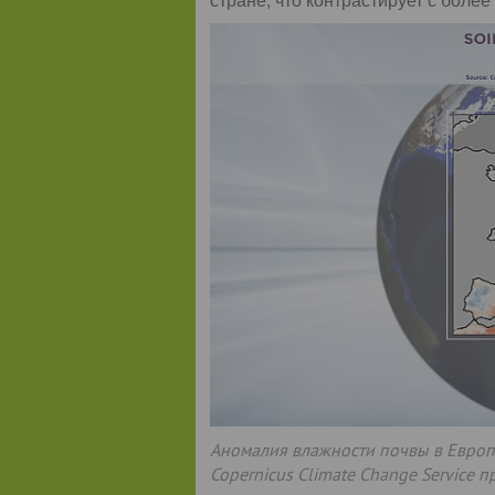
Аномалия влажности почвы в Европ
Copernicus Climate Change Service