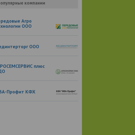
опулярные компании
ередовые Агро
ехнологии ООО
единтерторг ООО
ГРОСЕМСЕРВИС плюс
ДО
ВА-Профит КФХ