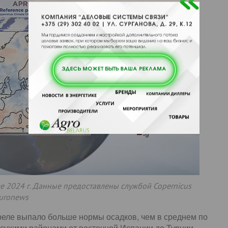
е 2024 г. Данные предоставлены службой Copernicus
euronews
еле выпало больше нормы осадков, чем в среднем по
е сухими районами от восточной Испании до Турции.