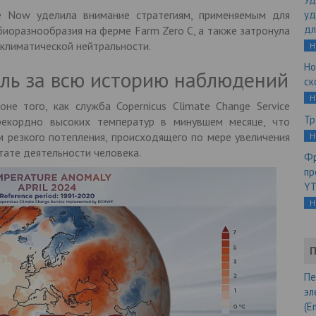
e Now уделила внимание стратегиям, применяемым для
уд
дл
биоразнообразия на ферме Farm Zero C, а также затронула
 климатической нейтральности.
Н
Но
ль за всю историю наблюдений
ск
Н
е того, как служба Copernicus Climate Change Service
Тр
рекордно высоких температур в минувшем месяце, что
 резкого потепления, происходящего по мере увеличения
Н
тате деятельности человека.
Фр
пр
YT
Н
П
Пе
эл
(E