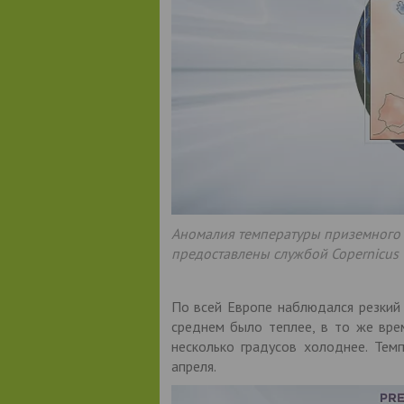
Аномалия температуры приземного в
предоставлены службой Copernicus 
По всей Европе наблюдался резкий
среднем было теплее, в то же вре
несколько градусов холоднее. Тем
апреля.