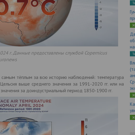
Т
Гу
пр
Ж
Дв
об
на
024 г. Данные предоставлены службой Copernicus
Т
euronews
Вл
(т
ам
л самым тёплым за всю историю наблюдений: температура
Ср
 Цельсия выше среднего значения за 1991-2020 гг. или на
эк
 значения за доиндустриальный период 1850-1900 гг.
Ж
Ка
ув
Ж