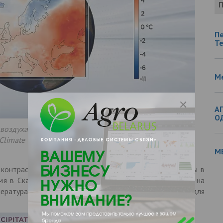
П
П
Т
М
А
О
оздуха в Европе в апреле 2024 г. Данные
Climate Change Service при ECMWFeuronews
М
 контраст температурных аномалий. На востоке Европы в
мя в Скандинавии в прошлом месяце в среднем было на
пература поверхности моря была рекордно высокой для