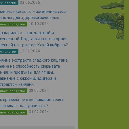
02.06.2026
ехнологии
миновые кислоты – жизненная сила
ироды для здоровья животных
10.10.2024
ивотноводство
а варианта: стандартный и
легченный. Подталкиватель кормов
весной на трактор. Какой выбрать?
12.02.2024
ехнологии
ияние экстракта сладкого каштана
анин) на способность связывать
миак и продукты для птицы.
авнение с юккой Шидигера и
страктом квилайи
08.02.2024
ивотноводство
к правильное взвешивание телят
еличивает вашу прибыль?
01.02.2024
ивотноводство