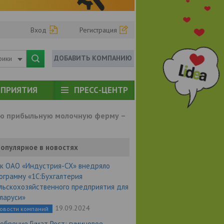
Вход
Регистрация
ДОБАВИТЬ КОМПАНИЮ
рики
ПРИЯТИЯ
ПРЕСС-ЦЕНТР
ую прибыльную молочную ферму –
опулярное в новостях
к ОАО «Индустрия-СХ» внедряло
ограмму «1С:Бухгалтерия
льскохозяйственного предприятия для
ларуси»
19.09.2024
овости компаний
обрение Гумат Рост: гуминовое