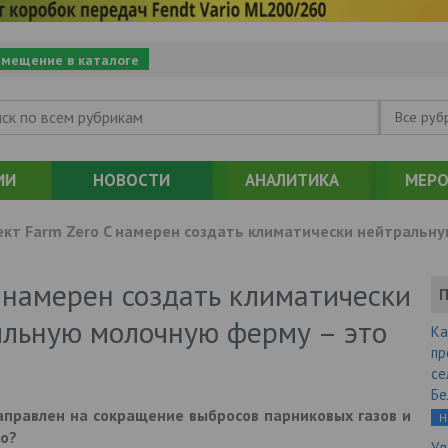
змещение в каталоге
Все руб
ИИ
НОВОСТИ
АНАЛИТИКА
МЕРО
ект Farm Zero C намерен создать климатически нейтральн
 намерен создать климатически
П
льную молочную ферму – это
Ка
пр
се
Бе
аправлен на сокращение выбросов парниковых газов и
Н
о?
Уд