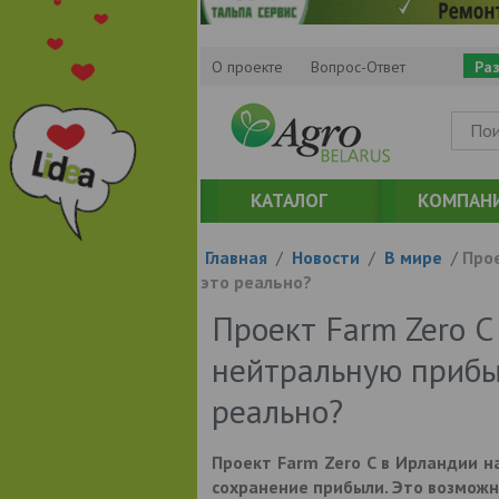
О проекте
Вопрос-Ответ
Ра
КАТАЛОГ
КОМПАН
Главная
/
Новости
/
В мире
/
Про
это реально?
Проект Farm Zero C
нейтральную прибы
реально?
Проект Farm Zero C в Ирландии н
сохранение прибыли. Это возможн