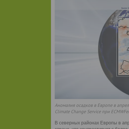
Аномалия осадков в Европе в апрел
Climate Change Service при ECMWF
В северных районах Европы в апр
стране, что контрастирует с боле