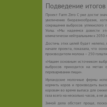
Подведение итогов 
Проект Farm Zero C уже достиг зна
увеличению биоразнообразия, хо
сокращения выбросов углекислого 
Уолш. «Мы надеемся довести эт
климатически нейтральными к 2030 г
Достичь этих целей будет нелегко,
начале проекта, показала, что осн
производители молока – 250 голшти
«Нашим основным источником выбро
выбросов приходится на метан 
переваривании пищи».
Ирландские молочные фермы испо
кормить коров и производить высо
коровам во время выпаса для сниж
газа всего на несколько часов, а не 
Зимой дела обстоят проще, поско