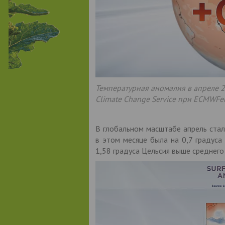
Температурная аномалия в апреле 2
Climate Change Service при ECMWF
В глобальном масштабе апрель ста
в этом месяце была на 0,7 градуса
1,58 градуса Цельсия выше среднего