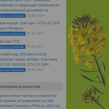
обрение из природных компонентов
я максимальной урожайности
01.08.2024
овости компаний
вая модель трактора – YTO LW 3204
оро в Беларуси
02.11.2023
овости компаний
акторы YTO
15.03.2023
овости компаний
эндМоторс (friendmotors.by)
едлагает новую линейку тракторов
O: ELG 1604, ELG 1754, LX 2404
18.01.2023
овости компаний
опулярное в аналитике
рспективные тренды в разработке
ектроники, встраиваемых систем
mbedded Systems) и FPGA на 2026 год