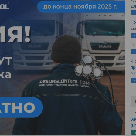
дл
Н
Но
ск
Н
Тр
Н
Фр
пр
YT
Н
П
Пе
эл
(E
Т