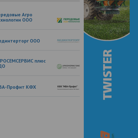
ередовые Агро
ехнологии ООО
единтерторг ООО
ГРОСЕМСЕРВИС плюс
ДО
ВА-Профит КФХ