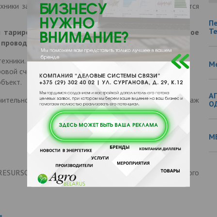
хники займет около 1 часа и пройдет там, где находится
П
Т
 тарировочная станция. Мы используем специальное
 проводить тарировку:
техники.
М
овой счетчик тарировочной станции исключает ошибки.
бъект.
А
чительно – вы платите только за оборудование, а монтаж
О
М
 RESURSCONTROL подготовит расчет с учетом акционного