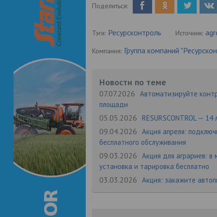
Поделиться:
Ресурсконтроль
agr
Тэги:
Источник:
Группа компаний "Ресурско
Компания:
Новости по теме
07.07.2026
Автоматизируйте контр
площади
05.05.2026
RESURSCONTROL — 14 л
09.04.2026
Акция апреля: подключ
бесплатного обслуживания
09.03.2026
Акция для аграриев: в 
установка и тарировка бесплатно
03.03.2026
Акция: закажите автоп