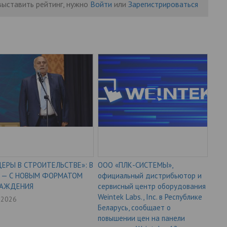
выставить рейтинг, нужно
Войти
или
Зарегистрироваться
ЕРЫ В СТРОИТЕЛЬСТВЕ»: В
ООО «ПЛК-СИСТЕМЫ»,
6 — С НОВЫМ ФОРМАТОМ
официальный дистрибьютор и
РАЖДЕНИЯ
сервисный центр оборудования
Weintek Labs., Inc. в Республике
7.2026
Беларусь, сообщает о
повышении цен на панели