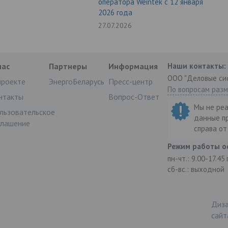
оператора Weintek с 12 января
2026 года
27.07.2026
нас
Партнеры
Информация
Наши контакты:
ООО "Деловые си
проекте
ЭнергоБеларусь
Пресс-центр
По вопросам раз
нтакты
Вопрос-Ответ
Мы не ре
льзовательское
данные п
глашение
справа о
Режим работы о
пн-чт.: 9.00-17.45
сб-вс.: выходной
Диза
сайт