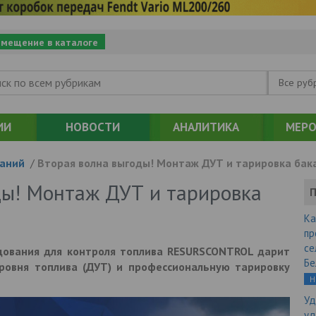
змещение в каталоге
Все руб
ИИ
НОВОСТИ
АНАЛИТИКА
МЕРО
аний
/
Вторая волна выгоды! Монтаж ДУТ и тарировка бака
ды! Монтаж ДУТ и тарировка
П
Ка
пр
се
дования для контроля топлива RESURSCONTROL дарит
Бе
ровня топлива (ДУТ) и профессиональную тарировку
Н
Уд
уд