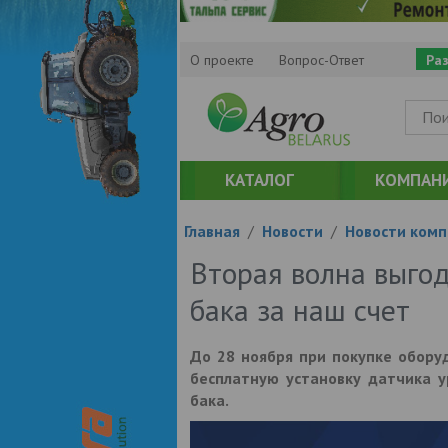
О проекте
Вопрос-Ответ
Ра
КАТАЛОГ
КОМПАН
Главная
/
Новости
/
Новости комп
Вторая волна выго
бака за наш счет
До 28 ноября при покупке обору
бесплатную установку датчика у
бака.