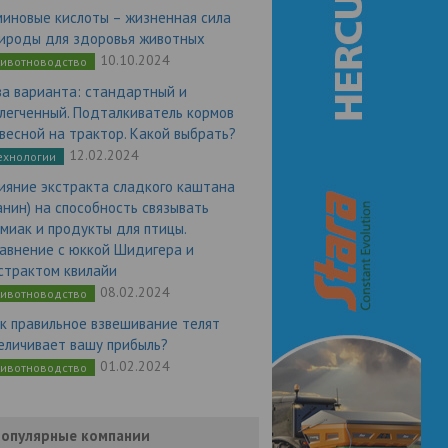
миновые кислоты – жизненная сила
ироды для здоровья животных
10.10.2024
ивотноводство
а варианта: стандартный и
легченный. Подталкиватель кормов
весной на трактор. Какой выбрать?
12.02.2024
ехнологии
ияние экстракта сладкого каштана
анин) на способность связывать
миак и продукты для птицы.
авнение с юккой Шидигера и
страктом квилайи
08.02.2024
ивотноводство
к правильное взвешивание телят
еличивает вашу прибыль?
01.02.2024
ивотноводство
опулярные компании