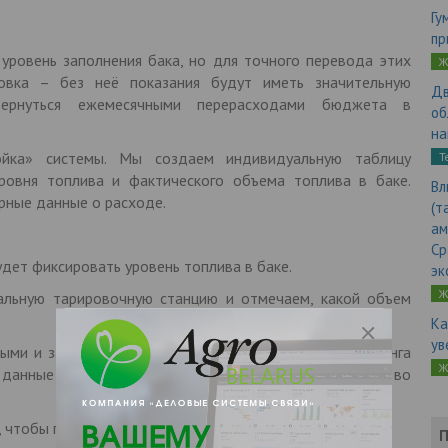
Гу
пр
уровень заполнения бака, но для точного перевода этих
Ж
овка – без неё показания будут иметь значительную
Дв
бернуться ежемесячными перерасходами бюджета в
об
на
ойка» системы. Мы создаем индивидуальную таблицу
Т
ровня топлива и фактического объема топлива в баке.
Вл
рные данные о расходе.
(т
ам
Ср
дет фиксировать уровень топлива в баке.
эк
Ж
альную тарировочную станцию и отмечаем, какой объем
Ка
ув
ыми и загружаем ее в систему спутникового мониторинга
Ж
 данные и отражает, сколько литров находится в баке во
, чтобы погрешность была минимальной – до 1%.
П