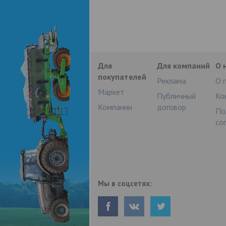
Для
Для компаний
О 
покупателей
Реклама
О 
Маркет
Публичный
Ко
Компании
договор
По
со
Мы в соцсетях: