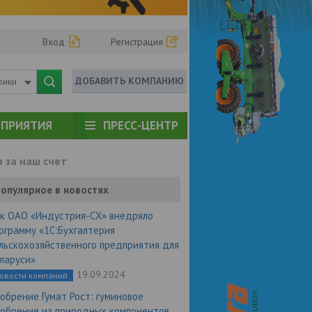
Вход
Регистрация
ДОБАВИТЬ КОМПАНИЮ
рики
ПРИЯТИЯ
ПРЕСС-ЦЕНТР
 за наш счет
опулярное в новостях
к ОАО «Индустрия-СХ» внедряло
ограмму «1С:Бухгалтерия
льскохозяйственного предприятия для
ларуси»
19.09.2024
овости компаний
обрение Гумат Рост: гуминовое
обрение из природных компонентов