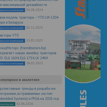
я максимальной урожайности
01.08.2024
овости компаний
вая модель трактора – YTO LW 3204
оро в Беларуси
02.11.2023
овости компаний
акторы YTO
15.03.2023
овости компаний
эндМоторс (friendmotors.by)
едлагает новую линейку тракторов
O: ELG 1604, ELG 1754, LX 2404
18.01.2023
овости компаний
опулярное в аналитике
рспективные тренды в разработке
ектроники, встраиваемых систем
mbedded Systems) и FPGA на 2026 год
02.06.2026
ехнологии